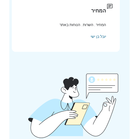
המחיר
המחיר . השרות . הנוחות באתר
יובל בן ישי