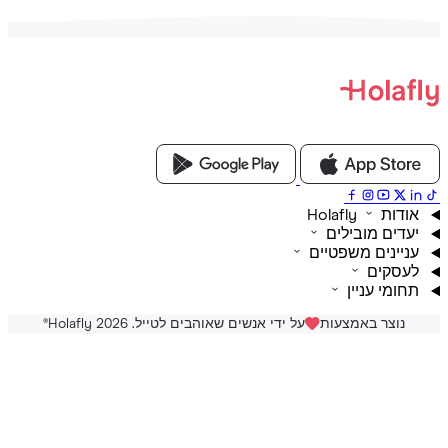
ת Holafly
דים מובילים
יינים משפטיים
סקים
ומי עניין
נוצר באמצעות
על ידי אנשים שאוהבים לטייל. Holafly 2026
®