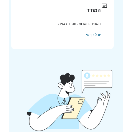
המחיר
המחיר . השרות . הנוחות באתר
יובל בן ישי