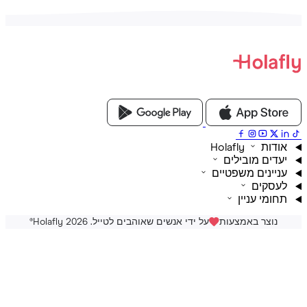
ת Holafly
דים מובילים
יינים משפטיים
סקים
ומי עניין
נוצר באמצעות
על ידי אנשים שאוהבים לטייל. Holafly 2026
®