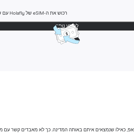
רכוש את ה-‎eSIM שלHolafly ‎ עם שקט נפשי ‎. ניתן לבקש החזר
למידע נוסף
אפ, כאילו שנמצאים איתם באותה המדינה. כך לא מאבדים קשר עם 