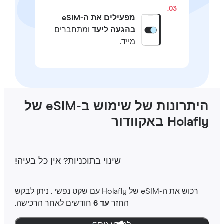
03.
מפעילים את ה-eSIM
בהגעה ליעד
ומתחברים
מייד.
היתרונות של שימוש ב-eSIM של
Hola באקוודור
שינוי בתוכניות‎? אין כל בעיה‎!
רכוש את ה-‎eSIM שלHolafly ‎ עם שקט נפשי ‎. ניתן לבקש
החזר
עד 6
חודשים לאחר הרכישה.