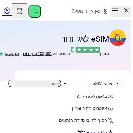
eSIM לאקוודור
מצוין
מבוסס על
105,051 ביקורות
ב
פרטי eSIM
כיסוי
גלישה ללא הגבלה
אינטרנט מהיר ואמין
הסוף לחיובי נדידת הנתונים
Always On כלול