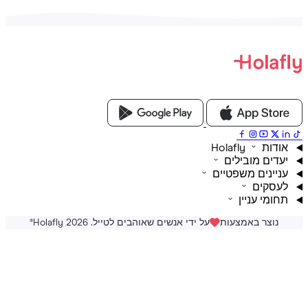
ת Holafly
דים מובילים
יינים משפטיים
סקים
ומי עניין
נוצר באמצעות
על ידי אנשים שאוהבים לטייל. Holafly 2026
®