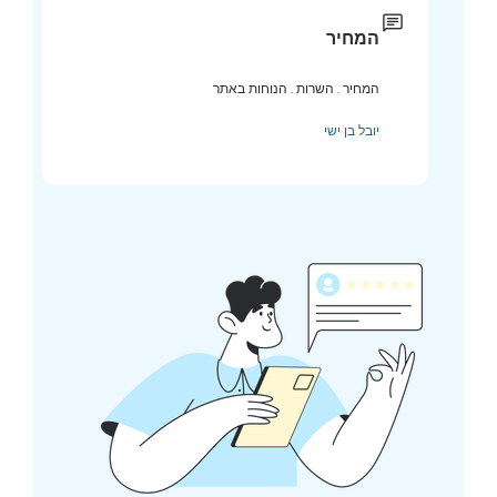
המחיר
המחיר . השרות . הנוחות באתר
יובל בן ישי