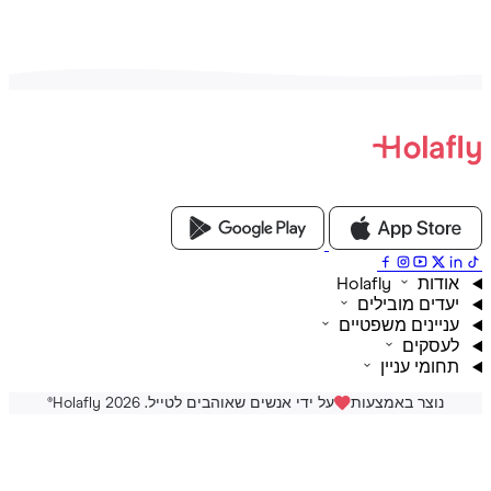
ת Holafly
דים מובילים
יינים משפטיים
סקים
ומי עניין
נוצר באמצעות
על ידי אנשים שאוהבים לטייל. Holafly 2026
®