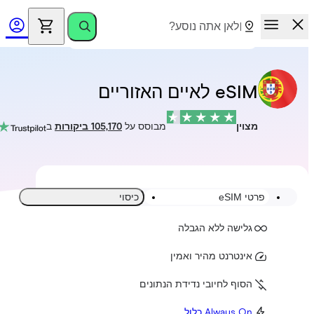
eSIM לאיים האזוריים
מצוין
מבוסס על
105,170 ביקורות
ב
פרטי eSIM
כיסוי
גלישה ללא הגבלה
אינטרנט מהיר ואמין
הסוף לחיובי נדידת הנתונים
Always On כלול