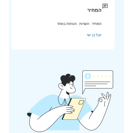
המחיר
המחיר . השרות . הנוחות באתר
יובל בן ישי