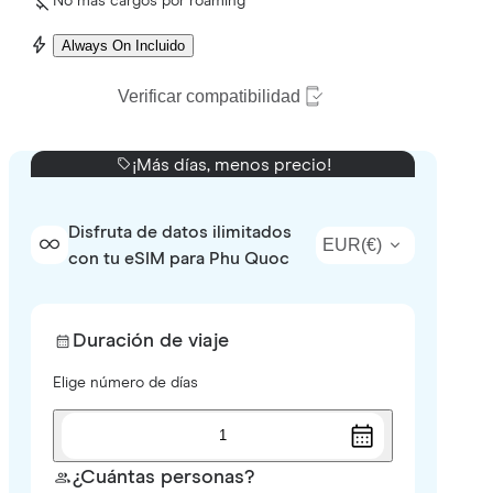
No más cargos por roaming
Always On Incluido
Verificar compatibilidad
¡Más días, menos precio!
Disfruta de datos ilimitados
EUR
(
€
)
con tu eSIM para Phu Quoc
Duración de viaje
Elige número de días
1
¿Cuántas personas?