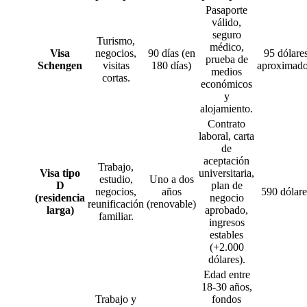
Pasaporte
válido,
seguro
Turismo,
médico,
Visa
negocios,
90 días (en
95 dólare
prueba de
Schengen
visitas
180 días)
aproximado
medios
cortas.
económicos
y
alojamiento.
Contrato
laboral, carta
de
aceptación
Trabajo,
Visa tipo
universitaria,
estudio,
Uno a dos
D
plan de
negocios,
años
590 dólare
(residencia
negocio
reunificación
(renovable)
larga)
aprobado,
familiar.
ingresos
estables
(+2.000
dólares).
Edad entre
18-30 años,
Trabajo y
fondos