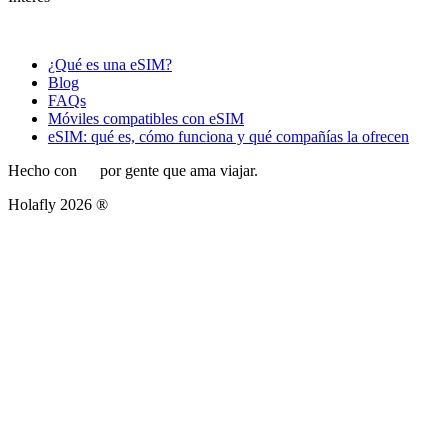
¿Qué es una eSIM?
Blog
FAQs
Móviles compatibles con eSIM
eSIM: qué es, cómo funciona y qué compañías la ofrecen
Hecho con
por gente que ama viajar.
Holafly 2026 ®