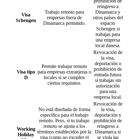
prohibición de
reingreso a
Trabajo remoto para
Dinamarca y
Visa
empresas fuera de
otros países del
Schengen
Dinamarca permitido.
espacio
Schengen si
trabajas para
una empresa
local danesa.
Revocación de
la visa,
deportación o
Permite trabajar remoto
prohibición de
Visa tipo
para empresas extranjeras o
entrada futura
D
locales si se cumplen
si trabajas sin
ciertos requisitos.
autorización
para una
empresa local.
Revocación de
No está diseñada de forma
la visa
,
específica para el trabajo
deportación
y
remoto. Pero, si tu trabajo
prohibición de
remoto se ajusta a los
reingreso a
Working
términos establecidos por la
Dinamarca si
Holiday
visa (como no exceder el
se viola las