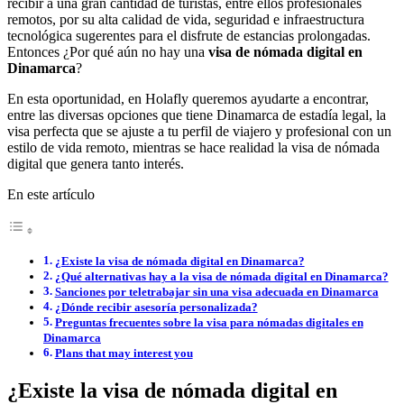
recibir a una gran cantidad de turistas, entre ellos profesionales
remotos, por su alta calidad de vida, seguridad e infraestructura
tecnológica sugerentes para el disfrute de estancias prolongadas.
Entonces ¿Por qué aún no hay una
visa de nómada digital en
Dinamarca
?
En esta oportunidad, en Holafly queremos ayudarte a encontrar,
entre las diversas opciones que tiene Dinamarca de estadía legal, la
visa perfecta que se ajuste a tu perfil de viajero y profesional con un
estilo de vida remoto, mientras se hace realidad la visa de nómada
digital que genera tanto interés.
En este artículo
¿Existe la visa de nómada digital en Dinamarca?
¿Qué alternativas hay a la visa de nómada digital en Dinamarca?
Sanciones por teletrabajar sin una visa adecuada en Dinamarca
¿Dónde recibir asesoría personalizada?
Preguntas frecuentes sobre la visa para nómadas digitales en
Dinamarca
Plans that may interest you
¿Existe la visa de nómada digital en