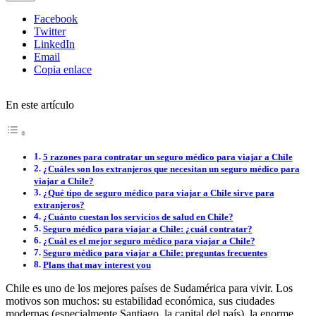
Facebook
Twitter
LinkedIn
Email
Copia enlace
En este artículo
5 razones para contratar un seguro médico para viajar a Chile
¿Cuáles son los extranjeros que necesitan un seguro médico para
viajar a Chile?
¿Qué tipo de seguro médico para viajar a Chile sirve para
extranjeros?
¿Cuánto cuestan los servicios de salud en Chile?
Seguro médico para viajar a Chile: ¿cuál contratar?
¿Cuál es el mejor seguro médico para viajar a Chile?
Seguro médico para viajar a Chile: preguntas frecuentes
Plans that may interest you
Chile es uno de los mejores países de Sudamérica para vivir. Los
motivos son muchos: su estabilidad económica, sus ciudades
modernas (especialmente Santiago, la capital del país), la enorme