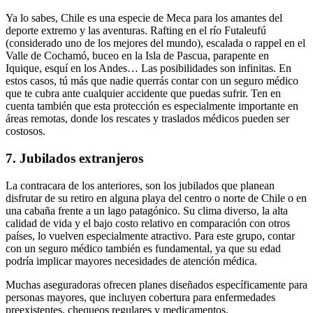
Ya lo sabes, Chile es una especie de Meca para los amantes del
deporte extremo y las aventuras. Rafting en el río Futaleufú
(considerado uno de los mejores del mundo), escalada o rappel en el
Valle de Cochamó, buceo en la Isla de Pascua, parapente en
Iquique, esquí en los Andes… Las posibilidades son infinitas. En
estos casos, tú más que nadie querrás contar con un seguro médico
que te cubra ante cualquier accidente que puedas sufrir. Ten en
cuenta también que esta protección es especialmente importante en
áreas remotas, donde los rescates y traslados médicos pueden ser
costosos.
7. Jubilados extranjeros
La contracara de los anteriores, son los jubilados que planean
disfrutar de su retiro en alguna playa del centro o norte de Chile o en
una cabaña frente a un lago patagónico. Su clima diverso, la alta
calidad de vida y el bajo costo relativo en comparación con otros
países, lo vuelven especialmente atractivo. Para este grupo, contar
con un seguro médico también es fundamental, ya que su edad
podría implicar mayores necesidades de atención médica.
Muchas aseguradoras ofrecen planes diseñados específicamente para
personas mayores, que incluyen cobertura para enfermedades
preexistentes, chequeos regulares y medicamentos.