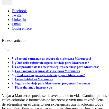
Facebook
Twitter
LinkedIn
Email
Copia enlace
En este artículo
¿Por qué contratar un seguro de viaje para Marruecos?
¿Qué debe cubrir un seguro de viaje para Marruecos?
Comparativa de los mejores seguros de viaje para Marruecos
Los 5 mejores seguros de viaje para Marruecos
¿Cuál es el mejor seguro de viaje para Marruecos?
Conectividad en Marruecos
Seguros de viaje para Marruecos: preguntas frecuentes
Plans that may interest you
Viajar a Marruecos puede ser la aventura de tu vida. Caminar por las
calles coloridas e intrincadas de los zocos o vivir una travesía llena
de adrenalina en el desierto son experiencias que involucran todos
los sentidos. Sumergirse en su cultura es algo que muchos desean