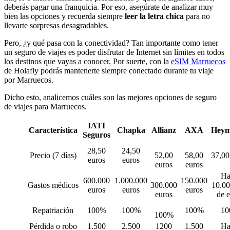
deberás pagar una franquicia. Por eso, asegúrate de analizar muy
bien las opciones y recuerda siempre
leer la letra chica
para no
llevarte sorpresas desagradables.
Pero, ¿y qué pasa con la conectividad? Tan importante como tener
un seguro de viajes es poder disfrutar de Internet sin límites en todos
los destinos que vayas a conocer. Por suerte, con la
eSIM Marruecos
de Holafly podrás mantenerte siempre conectado durante tu viaje
por Marruecos.
Dicho esto, analicemos cuáles son las mejores opciones de seguro
de viajes para Marruecos.
IATI
Característica
Chapka
Allianz
AXA
Heym
Seguros
28,50
24,50
Precio (7 días)
52,00
58,00
37,00
euros
euros
euros
euros
Ha
600.000
1.000.000
150.000
Gastos médicos
300.000
10.00
euros
euros
euros
euros
de e
Repatriación
100%
100%
100%
10
100%
Pérdida o robo
1.500
2.500
1200
1.500
Ha