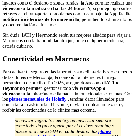
lugares como el desierto o zonas rurales, la App permite realizar una
videoconsulta médica o chat las 24 horas
. Y, si por ejemplo sufres
retrasos en el transporte o problemas con tu equipaje, la App facilita
notificar incidencias de forma sencilla
, permitiendo adjuntar fotos
y documentación al instante.
Sin duda, IATI y Heymondo serán tus mejores aliados para viajar a
Marruecos con la tranquilidad de que, ante cualquier incidencia,
estarás cubierto.
Conectividad en Marruecos
Para activar tu seguro en las laberínticas medinas de Fez o en medio
de las dunas de Merzouga, la conexión a internet es tu mejor
herramienta de auxilio. En 2026, aseguradoras como
IATI o
Heymondo
permiten gestionar todo vía
WhatsApp o
videoconsulta
, ahorrándote llamadas internacionales carísimas. Con
los
planes mensuales de Holafly
, tendrás datos ilimitados para
contactar a tu asistencia al instante, enviar tu ubicación exacta y
recibir las coordenadas de la clínica más cercana.
Si eres un viajero frecuente y quieres estar siempre
conectado sin preocuparte por el costoso roaming o
buscar una nueva SIM en cada destino, los
planes