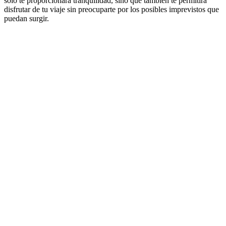
solo te proporcionará tranquilidad, sino que también te permitirá
disfrutar de tu viaje sin preocuparte por los posibles imprevistos que
puedan surgir.