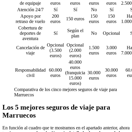
de equipaje
euros
euros
euros
euros
2.500
Atención 24/7
Sí
Sí
No
Sí
S
Apoyo por
200
150
150
Ha
150 euros
retraso de vuelo
euros
euros
euros
1.000
Cobertura de
Según el
deportes de
Sí
No
Opcional
S
plan
aventura
Opcional
Opcional
Cancelación de
1.500
3.000
Ha
(3.500
(2.000
viaje
euros
euros
7.000
euros)
euros)
40.000
euros
Responsabilidad
60.000
30.000
60.
(franquicia
30.000
civil
euros
euros
eu
15.000
euros
euros)
Comparativa de los cinco mejores seguros de viaje para
Marruecos
Los 5 mejores seguros de viaje para
Marruecos
En función al cuadro que te mostramos en el apartado anterior, ahora