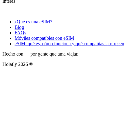
Interes
¿Qué es una eSIM?
Blog
FAQs
Móviles compatibles con eSIM
eSIM: qué es, cómo funciona y qué compañías la ofrecen
Hecho con
por gente que ama viajar.
Holafly 2026 ®