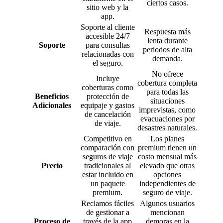
ciertos casos.
sitio web y la
app.
Soporte al cliente
Respuesta más
accesible 24/7
lenta durante
Soporte
para consultas
periodos de alta
relacionadas con
demanda.
el seguro.
No ofrece
Incluye
cobertura completa
coberturas como
para todas las
Beneficios
protección de
situaciones
Adicionales
equipaje y gastos
imprevistas, como
de cancelación
evacuaciones por
de viaje.
desastres naturales.
Competitivo en
Los planes
comparación con
premium tienen un
seguros de viaje
costo mensual más
Precio
tradicionales al
elevado que otras
estar incluido en
opciones
un paquete
independientes de
premium.
seguro de viaje.
Reclamos fáciles
Algunos usuarios
de gestionar a
mencionan
Proceso de
través de la app
demoras en la