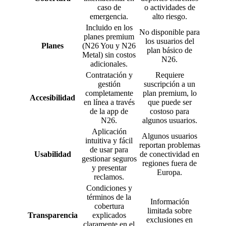
caso de
o actividades de
emergencia.
alto riesgo.
Incluido en los
No disponible para
planes premium
los usuarios del
Planes
(N26 You y N26
plan básico de
Metal) sin costos
N26.
adicionales.
Contratación y
Requiere
gestión
suscripción a un
completamente
plan premium, lo
Accesibilidad
en línea a través
que puede ser
de la app de
costoso para
N26.
algunos usuarios.
Aplicación
Algunos usuarios
intuitiva y fácil
reportan problemas
de usar para
Usabilidad
de conectividad en
gestionar seguros
regiones fuera de
y presentar
Europa.
reclamos.
Condiciones y
términos de la
Información
cobertura
limitada sobre
Transparencia
explicados
exclusiones en
claramente en el