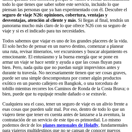
todo lo que tienes que saber sobre este servicio, incluido lo que
piensan las personas que ya han experimentado con él. Descubre el
seguro de viaje N26: opiniones, cobertura, ventajas y
desventajas, atención al cliente y más
. Si llegas al final, tendrás un
panorama mucho más claro de lo que ofrece N26 con su seguro de
viaje y si es el indicado para tus necesidades.
Todos sabemos que viajar es uno de los grandes placeres de la vida.
El solo hecho de pensar en un nuevo destino, comenzar a planear
una ruta, revisar itinerarios, ver excursiones y buscar alojamiento es
emocionante. El entusiasmo y la buena energía que se pone en
armar un viaje se hace sentir y ayuda a que las cosas fluyan para
bien. Pero, nada quita que no puedan surgir imprevistos antes y
durante tu travesía. No necesariamente tienen que ser cosas graves,
puede ser una simple descompostura por comer algún productos
exótico en un puesto callejero en Bangkok, o una torcedura de
tobillo mientras recorres los Caminos de Ronda de la Costa Brava; o
bien, puede que tu equipaje resulte dañado o se extravíe.
Cualquiera sea el caso, tener un seguro de viaje es un alivio frente a
esas cosas que pueden salir mal. Por eso, dentro de todo lo que un
viajero tiene que tener en cuenta antes de lanzarse a la aventura, la
contratación de un servicio de este tipo es primordial. Lo mismo
podemos decir de los
planes mensuales de Holafly
, fundamentales
para viajeros multidestinos que no se cansan de conocer nuevos