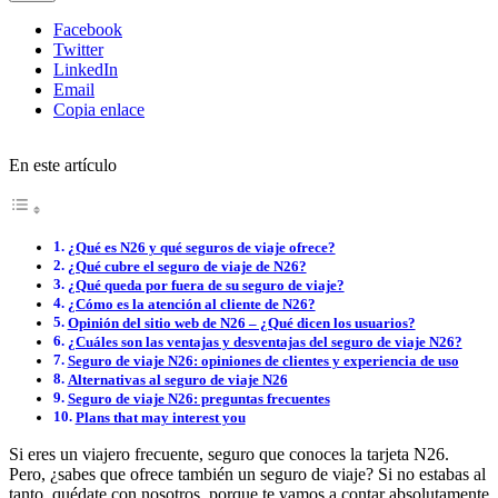
Facebook
Twitter
LinkedIn
Email
Copia enlace
En este artículo
¿Qué es N26 y qué seguros de viaje ofrece?
¿Qué cubre el seguro de viaje de N26?
¿Qué queda por fuera de su seguro de viaje?
¿Cómo es la atención al cliente de N26?
Opinión del sitio web de N26 – ¿Qué dicen los usuarios?
¿Cuáles son las ventajas y desventajas del seguro de viaje N26?
Seguro de viaje N26: opiniones de clientes y experiencia de uso
Alternativas al seguro de viaje N26
Seguro de viaje N26: preguntas frecuentes
Plans that may interest you
Si eres un viajero frecuente, seguro que conoces la tarjeta N26.
Pero, ¿sabes que ofrece también un seguro de viaje? Si no estabas al
tanto, quédate con nosotros, porque te vamos a contar absolutamente