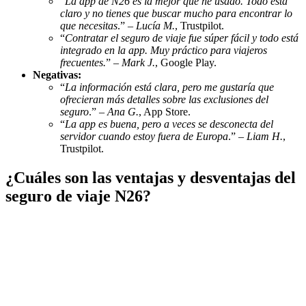
“
La app de N26 es la mejor que he usado. Todo está
claro y no tienes que buscar mucho para encontrar lo
que necesitas
.” –
Lucía M.
, Trustpilot.
“
Contratar el seguro de viaje fue súper fácil y todo está
integrado en la app. Muy práctico para viajeros
frecuentes.
” –
Mark J.
, Google Play.
Negativas:
“
La información está clara, pero me gustaría que
ofrecieran más detalles sobre las exclusiones del
seguro
.” –
Ana G.
, App Store.
“
La app es buena, pero a veces se desconecta del
servidor cuando estoy fuera de Europa
.” –
Liam H.
,
Trustpilot.
¿Cuáles son las ventajas y desventajas del
seguro de viaje N26?