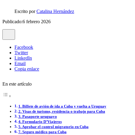
Escrito por
Catalina Hernández
Publicado:6 febrero 2026
Facebook
Twitter
LinkedIn
Email
Copia enlace
En este artículo
1. Billete de avión de ida a Cuba y vuelta a Uruguay
2. Visas de turismo, residencia o trabajo para Cuba
3. Pasaporte uruguayo
4. Formulario D’Viajeros
5. Aprobar el control migratorio en Cuba
7. Seguro médico para Cuba