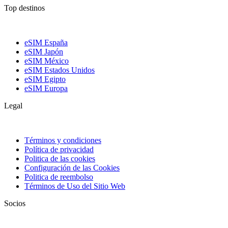
Top destinos
eSIM España
eSIM Japón
eSIM México
eSIM Estados Unidos
eSIM Egipto
eSIM Europa
Legal
Términos y condiciones
Política de privacidad
Politica de las cookies
Configuración de las Cookies
Politica de reembolso
Términos de Uso del Sitio Web
Socios