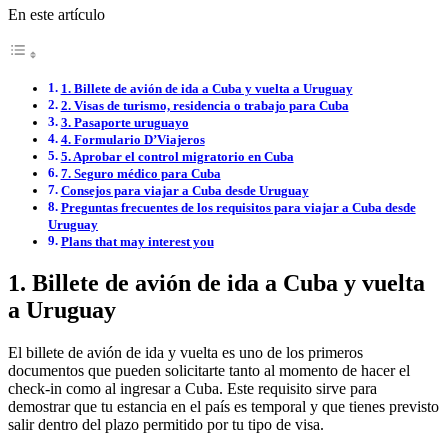
En este artículo
1. Billete de avión de ida a Cuba y vuelta a Uruguay
2. Visas de turismo, residencia o trabajo para Cuba
3. Pasaporte uruguayo
4. Formulario D’Viajeros
5. Aprobar el control migratorio en Cuba
7. Seguro médico para Cuba
Consejos para viajar a Cuba desde Uruguay
Preguntas frecuentes de los requisitos para viajar a Cuba desde
Uruguay
Plans that may interest you
1. Billete de avión de ida a Cuba y vuelta
a Uruguay
El billete de avión de ida y vuelta es uno de los primeros
documentos que pueden solicitarte tanto al momento de hacer el
check-in como al ingresar a Cuba. Este requisito sirve para
demostrar que tu estancia en el país es temporal y que tienes previsto
salir dentro del plazo permitido por tu tipo de visa.