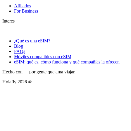
Afiliados
For Business
Interes
¿Qué es una eSIM?
Blog
FAQs
Móviles compatibles con eSIM
eSIM: qué es, cómo funciona y qué compañías la ofrecen
Hecho con
por gente que ama viajar.
Holafly 2026 ®