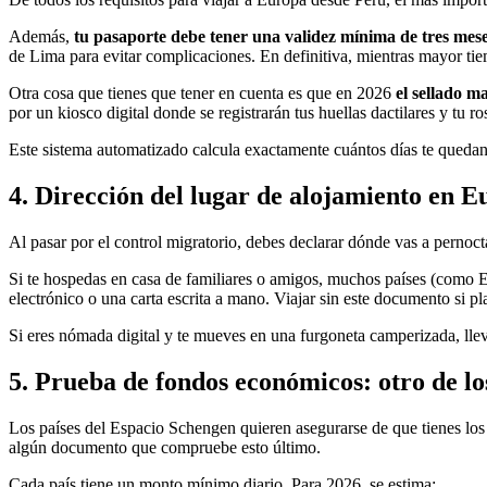
Además,
tu pasaporte debe tener una validez mínima de tres mese
de Lima para evitar complicaciones. En definitiva, mientras mayor tie
Otra cosa que tienes que tener en cuenta es que en 2026
el sellado m
por un kiosco digital donde se registrarán tus huellas dactilares y tu ro
Este sistema automatizado calcula exactamente cuántos días te quedan 
4. Dirección del lugar de alojamiento en 
Al pasar por el control migratorio, debes declarar dónde vas a pernocta
Si te hospedas en casa de familiares o amigos, muchos países (como 
electrónico o una carta escrita a mano. Viajar sin este documento si 
Si eres nómada digital y te mueves en una furgoneta camperizada, lleva
5. Prueba de fondos económicos: otro de lo
Los países del Espacio Schengen quieren asegurarse de que tienes los m
algún documento que compruebe esto último.
Cada país tiene un monto mínimo diario. Para 2026, se estima: