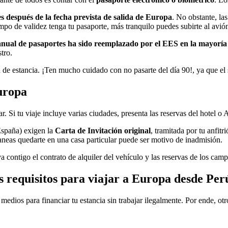
s después de la fecha prevista de salida de Europa
. No obstante, las
mpo de validez tenga tu pasaporte, más tranquilo puedes subirte al avió
anual de pasaportes ha sido reemplazado por el EES en la mayoría 
stro.
de estancia. ¡Ten mucho cuidado con no pasarte del día 90!, ya que el s
Europa
r. Si tu viaje incluye varias ciudades, presenta las reservas del hotel o
España) exigen la
Carta de Invitación original
, tramitada por tu anfit
planeas quedarte en una casa particular puede ser motivo de inadmisión.
 contigo el contrato de alquiler del vehículo y las reservas de los camp
s requisitos para viajar a Europa desde Per
edios para financiar tu estancia sin trabajar ilegalmente. Por ende, otr