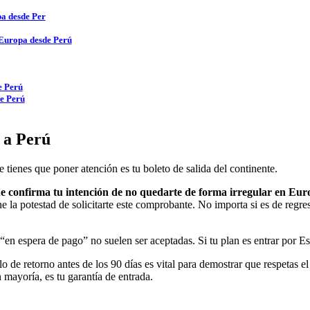
pa desde Per
a Europa desde Perú
e Perú
de Perú
a a Perú
e tienes que poner atención es tu boleto de salida del continente.
 confirma tu intención de no quedarte de forma irregular en Eur
ne la potestad de solicitarte este comprobante. No importa si es de regr
s “en espera de pago” no suelen ser aceptadas. Si tu plan es entrar por 
o de retorno antes de los 90 días es vital para demostrar que respetas el
n mayoría, es tu garantía de entrada.