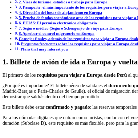
2. Visas de turismo, estudios o trabajo para Europa
3. Pasaporte: el más importante de los requisitos para viajar a Euro
4. Dirección del lugar de alojamiento en Europa
5. Prueba de fondos económicos: otro de los requisitos para viajar 
6. ETIAS: El permiso electrónico obligatorio
7. Seguro médico (Seguro Schengen) o de viaje para Europa
8. Aprobar el control migratorio en Europa
Consejos finales, además de los requisitos para viajar a Europa desd
Preguntas frecuentes sobre los requisitos para viajar a Europa des
Plans that may interest you
1. Billete de avión de ida a Europa y vuelt
El primero de los
requisitos para viajar a Europa desde Perú
al qu
¿Por qué es importante? El billete aéreo de salida es el
documento que
Madrid-Barajas o París-Charles de Gaulle), el oficial de migración tie
demostrar que saldrás dentro del tiempo permitido.
Este billete debe estar
confirmado y pagado
; las reservas temporale
Para los nómadas digitales que entran como turistas, contar con el vuel
duración (Subclase D), este requisito es más flexible, pero para la gra