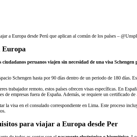
 viajar a Europa desde Perú que aplican al común de los países – @Unsp
ra Europa
s ciudadanos peruanos viajen sin necesidad de una visa Schengen p
spacio Schengen hasta por 90 días dentro de un periodo de 180 días. Es
eres trabajador remoto, estos países ofrecen visas específicas. En Españ
 de empresas fuera de España. Además, se requiere un certificado de a
tar la visa en el consulado correspondiente en Lima. Este proceso incluy
os.
uisitos para viajar a Europa desde Per
tante de todos es contar con el
pasaporte electrónico o biométrico
. Lo