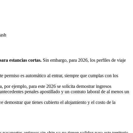
lash
ara estancias cortas.
Sin embargo, para 2026, los perfiles de viaje
te permiso es automático al entrar, siempre que cumplas con los
a, por ejemplo, para este 2026 se solicita demostrar ingresos
ntecedentes penales apostillado y un contrato laboral de al menos un
e demostrar que tienes cubierto el alojamiento y el costo de la
s pasaportes antiguos sin chip ya no tienen validez para este territorio.