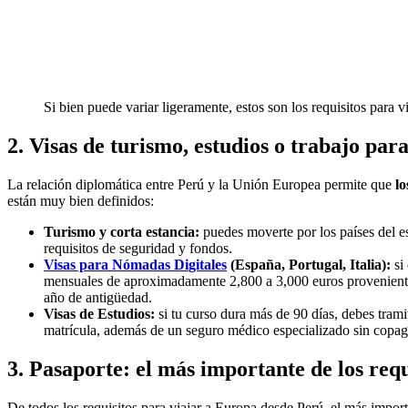
Si bien puede variar ligeramente, estos son los requisitos para
2. Visas de turismo, estudios o trabajo pa
La relación diplomática entre Perú y la Unión Europea permite que
lo
están muy bien definidos:
Turismo y corta estancia:
puedes moverte por los países del e
requisitos de seguridad y fondos.
Visas para Nómadas D
i
gitales
(España, Portugal, Italia):
si 
mensuales de aproximadamente 2,800 a 3,000 euros provenientes
año de antigüedad.
Visas de Estudios:
si tu curso dura más de 90 días, debes trami
matrícula, además de un seguro médico especializado sin copag
3. Pasaporte: el más importante de los req
De todos los requisitos para viajar a Europa desde Perú, el más impor