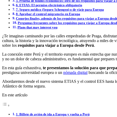
5. Prueba de fondos económicos: otro de los requisitos para viajar 
6. ETIAS: El permiso electrónico obligatorio
7. Seguro médico (Seguro Schengen) o de viaje para Europa
8. Aprobar el control migratorio en Europa
Consejos finales, además de los requisitos para viajar a Europa desd
Preguntas frecuentes sobre los requisitos para viajar a Europa des
Plans that may interest you
¿Te imaginas caminando por las calles empedradas de Praga, disfrutan
cultura, la historia y la innovación tecnológica, atrayendo a miles de 
sobre los
requisitos para viajar a Europa desde Perú
.
La conexión entre Perú y el territorio europeo es más estrecha que nun
y no un dolor de cabeza administrativo, es fundamental que prepares 
En esta guía exhaustiva,
te presentamos la solución para que prepa
prestigiosa universidad europea o un
nómada digital
buscando la ofici
Abordaremos desde el nuevo sistema ETIAS y el control EES hasta los 
Atlántico de forma segura.
En este artículo
1. Billete de avión de ida a Europa y vuelta a Perú