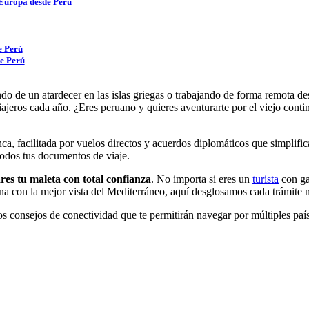
a Europa desde Perú
e Perú
de Perú
do de un atardecer en las islas griegas o trabajando de forma remota d
viajeros cada año. ¿Eres peruano y quieres aventurarte por el viejo conti
ca, facilitada por vuelos directos y acuerdos diplomáticos que simplifi
todos tus documentos de viaje.
res tu maleta con total confianza
. No importa si eres un
turista
con gan
na con la mejor vista del Mediterráneo, aquí desglosamos cada trámite 
consejos de conectividad que te permitirán navegar por múltiples países