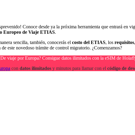
esprevenido! Conoce desde ya la próxima herramienta que entrará en vig
o Europeo de Viaje ETIAS
.
manera sencilla, también, conocerás el
costo del ETIAS
, los
requisitos
a de este novedoso trámite de control migratorio. ¿Comenzamos?
¿De viaje por Europa? Consigue datos ilimitados con la eSIM de Holafl
uropa
con
datos ilimitados
y minutos para llamar con el
código de des