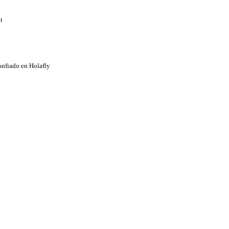
t
onfiado en Holafly