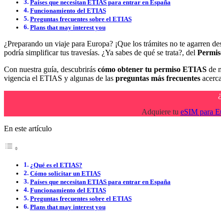
Países que necesitan ETIAS para entrar en España
Funcionamiento del ETIAS
Preguntas frecuentes sobre el ETIAS
Plans that may interest you
¿Preparando un viaje para Europa? ¡Que los trámites no te agarren d
podría simplificar tus travesías. ¿Ya sabes de qué se trata?, del
Permis
Con nuestra guía, descubrirás
cómo obtener tu permiso ETIAS
de 
vigencia el ETIAS y algunas de las
preguntas más frecuentes
acerc
Adquiere tu
eSIM para E
En este artículo
¿Qué es el ETIAS?
Cómo solicitar un ETIAS
Países que necesitan ETIAS para entrar en España
Funcionamiento del ETIAS
Preguntas frecuentes sobre el ETIAS
Plans that may interest you