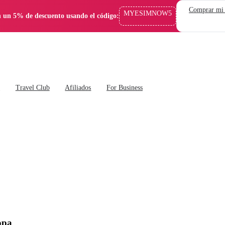
Comprar mi
MYESIMNOW5
 un 5% de descuento usando el código:
s
Travel Club
Afiliados
For Business
opa