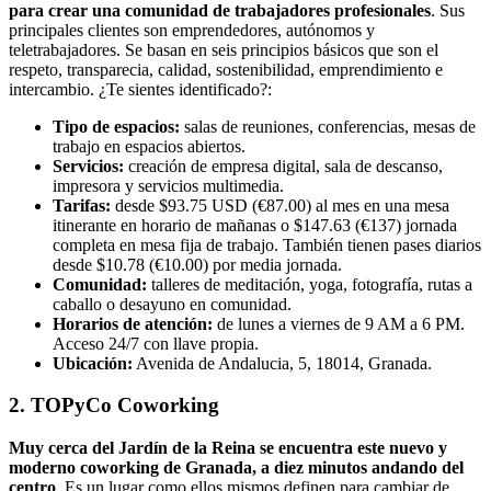
para crear una comunidad de trabajadores profesionales
. Sus
principales clientes son emprendedores, autónomos y
teletrabajadores. Se basan en seis principios básicos que son el
respeto, transparecia, calidad, sostenibilidad, emprendimiento e
intercambio. ¿Te sientes identificado?:
Tipo de espacios:
salas de reuniones, conferencias, mesas de
trabajo en espacios abiertos.
Servicios:
creación de empresa digital, sala de descanso,
impresora y servicios multimedia.
Tarifas:
desde $93.75 USD (€87.00) al mes en una mesa
itinerante en horario de mañanas o $147.63 (€137) jornada
completa en mesa fija de trabajo. También tienen pases diarios
desde $10.78 (€10.00) por media jornada.
Comunidad:
talleres de meditación, yoga, fotografía, rutas a
caballo o desayuno en comunidad.
Horarios de atención:
de lunes a viernes de 9 AM a 6 PM.
Acceso 24/7 con llave propia.
Ubicación:
Avenida de Andalucia, 5, 18014, Granada.
2. TOPyCo Coworking
Muy cerca del Jardín de la Reina se encuentra este nuevo y
moderno coworking de Granada, a diez minutos andando del
centro
. Es un lugar como ellos mismos definen para cambiar de