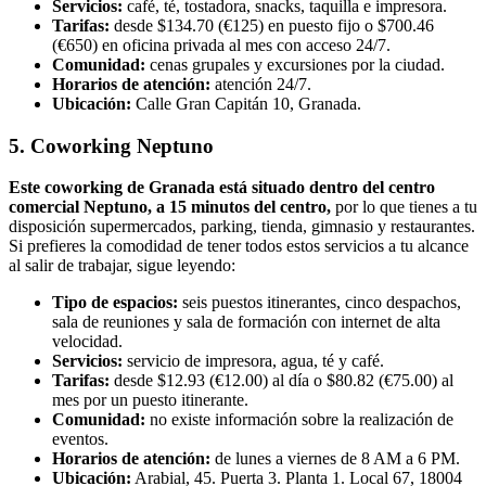
Servicios:
café, té, tostadora, snacks, taquilla e impresora.
Tarifas:
desde $134.70 (€125) en puesto fijo o $700.46
(€650) en oficina privada al mes con acceso 24/7.
Comunidad:
cenas grupales y excursiones por la ciudad.
Horarios de atención:
atención 24/7.
Ubicación:
Calle Gran Capitán 10, Granada.
5. Coworking Neptuno
Este coworking de Granada está situado dentro del centro
comercial Neptuno, a 15 minutos del centro,
por lo que tienes a tu
disposición supermercados, parking, tienda, gimnasio y restaurantes.
Si prefieres la comodidad de tener todos estos servicios a tu alcance
al salir de trabajar, sigue leyendo:
Tipo de espacios:
seis puestos itinerantes, cinco despachos,
sala de reuniones y sala de formación con internet de alta
velocidad.
Servicios:
servicio de impresora, agua, té y café.
Tarifas:
desde $12.93 (€12.00) al día o $80.82 (€75.00) al
mes por un puesto itinerante.
Comunidad:
no existe información sobre la realización de
eventos.
Horarios de atención:
de lunes a viernes de 8 AM a 6 PM.
Ubicación:
Arabial, 45. Puerta 3. Planta 1. Local 67, 18004