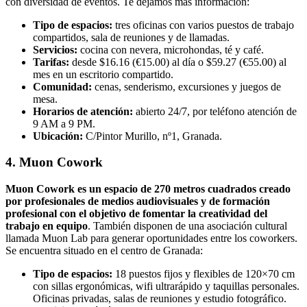
con diversidad de eventos. Te dejamos más información:
Tipo de espacios:
tres oficinas con varios puestos de trabajo
compartidos, sala de reuniones y de llamadas.
Servicios:
cocina con nevera, microhondas, té y café.
Tarifas:
desde $16.16 (€15.00) al día o $59.27 (€55.00) al
mes en un escritorio compartido.
Comunidad:
cenas, senderismo, excursiones y juegos de
mesa.
Horarios de atención:
abierto 24/7, por teléfono atención de
9 AM a 9 PM.
Ubicación:
C/Pintor Murillo, nº1, Granada.
4. Muon Cowork
Muon Cowork es un espacio de 270 metros cuadrados creado
por profesionales de medios audiovisuales y de formación
profesional con el objetivo de fomentar la creatividad del
trabajo en equipo
. También disponen de una asociación cultural
llamada Muon Lab para generar oportunidades entre los coworkers.
Se encuentra situado en el centro de Granada:
Tipo de espacios:
18 puestos fijos y flexibles de 120×70 cm
con sillas ergonómicas, wifi ultrarápido y taquillas personales.
Oficinas privadas, salas de reuniones y estudio fotográfico.