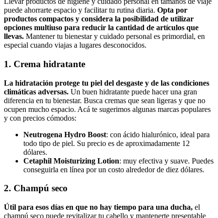
Llevar productos de higiene y cuidado personal en tamaños de viaje
puede ahorrarte espacio y facilitar tu rutina diaria.
Opta por
productos compactos y considera la posibilidad de utilizar
opciones multiuso para reducir la cantidad de artículos que
llevas.
Mantener tu bienestar y cuidado personal es primordial, en
especial cuando viajas a lugares desconocidos.
1. Crema hidratante
La hidratación protege tu piel del desgaste y de las condiciones
climáticas adversas.
Un buen hidratante puede hacer una gran
diferencia en tu bienestar. Busca cremas que sean ligeras y que no
ocupen mucho espacio. Acá te sugerimos algunas marcas populares
y con precios cómodos:
Neutrogena Hydro Boost
: con ácido hialurónico, ideal para
todo tipo de piel. Su precio es de aproximadamente 12
dólares.
Cetaphil Moisturizing Lotion
: muy efectiva y suave. Puedes
conseguirla en línea por un costo alrededor de diez dólares.
2. Champú seco
Útil para esos días en que no hay tiempo para una ducha,
el
champú seco puede revitalizar tu cabello y mantenerte presentable