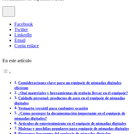
Facebook
Twitter
LinkedIn
Email
Copia enlace
En este artículo
Consideraciones clave para un equipaje de nómadas digitales
eficiente
¿Qué materiales y herramientas de trabajo llevar en el equipaje?
Cuidado personal: productos de aseo en el equipaje de nómadas
digitales
Vestuario versátil para cualquier ocasión
¿Cómo proteger la documentación importante en el equipaje de
nómadas digitales?
Artículos de entretenimiento en el equipaje de nómadas digitales
Maletas y mochilas populares para equipaje de nómadas digitales
Preguntas frecuentes del equipaje de nómadas digitales