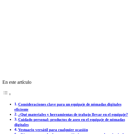
En este artículo
Consideraciones clave para un equipaje de nómadas digitales
eficiente
¿Qué materiales y herramientas de trabajo llevar en el equipaje?
Cuidado personal: productos de aseo en el equipaje de nómadas
digitales
Vestuario versátil para cualquier ocasión