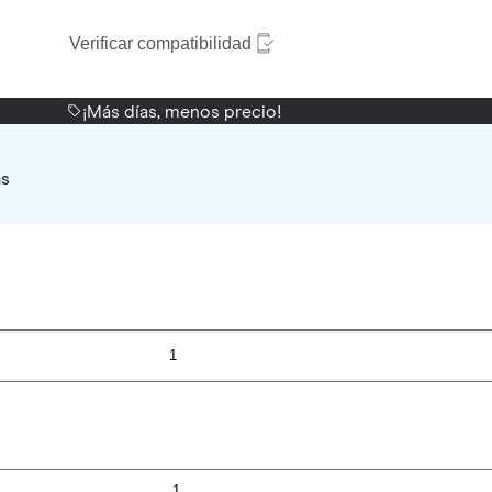
Verificar compatibilidad
¡Más días, menos precio!
as
1