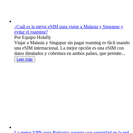
¿Cuál es la mejor eSIM para viajar a Malasia y Singapur y
evitar el roaming?
Por Equipo Holafly
Viajar a Malasia y Singapur sin pagar roaming es fácil usando
una eSIM internacional. La mejor opción es una eSIM con
datos ilimitados y cobertura en ambos países, que permite...
Leer más
La mejor VPN para Bulgaria: navega con seguridad en la red