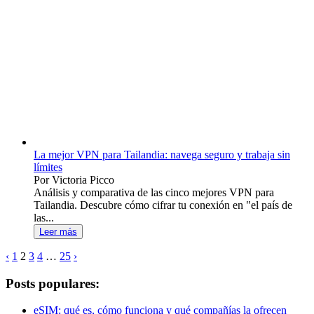
La mejor VPN para Tailandia: navega seguro y trabaja sin
límites
Por Victoria Picco
Análisis y comparativa de las cinco mejores VPN para
Tailandia. Descubre cómo cifrar tu conexión en "el país de
las...
Leer más
‹
1
2
3
4
…
25
›
Posts populares:
eSIM: qué es, cómo funciona y qué compañías la ofrecen