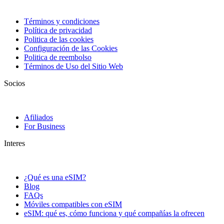
Términos y condiciones
Política de privacidad
Politica de las cookies
Configuración de las Cookies
Politica de reembolso
Términos de Uso del Sitio Web
Socios
Afiliados
For Business
Interes
¿Qué es una eSIM?
Blog
FAQs
Móviles compatibles con eSIM
eSIM: qué es, cómo funciona y qué compañías la ofrecen