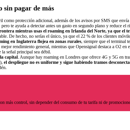
o sin pagar de más
vil como protección adicional, además de los avisos por SMS que envía l
ero te ayuda a detectar antes un gasto en segundo plano y reduce el r
 frontera mientras usas el roaming en Irlanda del Norte, ya que el
able. De hecho, no serías el único, ya que el 22 % de los clientes móvi
ing en Inglaterra flojea en zonas rurales
, siempre que el terminal 
n mejor rendimiento general, mientras que Opensignal destaca a O2 en ex
la señal principal sea débil.
la capital
. Aunque hay roaming en Londres que ofrece 4G y 5G en tramos 
e),
el despliegue no es uniforme y sigue habiendo tramos desconect
dén.
con más control, sin depender del consumo de tu tarifa ni de promocion