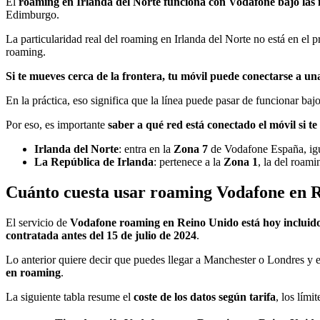
El
roaming en Irlanda del Norte funciona con Vodafone bajo las 
Edimburgo.
La particularidad real del roaming en Irlanda del Norte no está en el 
roaming.
Si te mueves cerca de la frontera, tu móvil puede conectarse a u
En la práctica, eso significa que la línea puede pasar de funcionar b
Por eso, es importante
saber a qué red está conectado el móvil si t
Irlanda del Norte
: entra en la
Zona 7
de Vodafone España, igu
La República de Irlanda
: pertenece a la
Zona 1
, la del roam
Cuánto cuesta usar roaming Vodafone en 
El servicio de
Vodafone roaming en Reino Unido está hoy incluido s
contratada antes del 15 de julio de 2024
.
Lo anterior quiere decir que puedes llegar a Manchester o Londres y
en roaming
.
La siguiente tabla resume el
coste de los datos según tarifa
, los lími