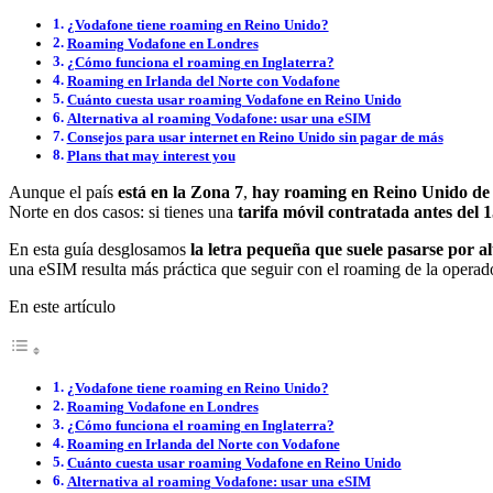
¿Vodafone tiene roaming en Reino Unido?
Roaming Vodafone en Londres
¿Cómo funciona el roaming en Inglaterra?
Roaming en Irlanda del Norte con Vodafone
Cuánto cuesta usar roaming Vodafone en Reino Unido
Alternativa al roaming Vodafone: usar una eSIM
Consejos para usar internet en Reino Unido sin pagar de más
Plans that may interest you
Aunque el país
está en la Zona 7
,
hay roaming en Reino Unido de 
Norte en dos casos: si tienes una
tarifa móvil contratada antes del 1
En esta guía desglosamos
la letra pequeña que suele pasarse por al
una eSIM resulta más práctica que seguir con el roaming de la opera
En este artículo
¿Vodafone tiene roaming en Reino Unido?
Roaming Vodafone en Londres
¿Cómo funciona el roaming en Inglaterra?
Roaming en Irlanda del Norte con Vodafone
Cuánto cuesta usar roaming Vodafone en Reino Unido
Alternativa al roaming Vodafone: usar una eSIM