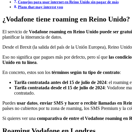
Consejos para usar internet en Reino Unido sin pagar de más
Plans that may interest you
¿Vodafone tiene roaming en Reino Unido?
El servicio de
Vodafone roaming en Reino Unido puede ser gratui
planificar la itinerancia de datos.
Desde el Brexit (la salida del país de la Unión Europea), Reino Unido
Eso no significa que pagues más por defecto, pero sí que
las condici
Unido en tu línea
.
En concreto, estos son los
términos según tu tipo de contrato
:
Tarifa contratada antes del 15 de julio de 2024
: el roaming 
Tarifa contratada desde el 15 de julio de 2024
: Vodafone man
contratado.
Puedes
usar datos
,
enviar SMS y hacer o recibir llamadas en Rei
países no cubiertos por tu zona de roaming, los SMS Premium y la cobe
Si quieres ver una
comparativa de entre el Vodafone roaming en R
Roaming Vodafone en Londres