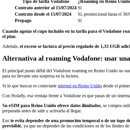
Tipo de tarifa Vodafone
¿Roaming en Reino Unido i
Contrato anterior al 15/07/2024
Sí
Contrato desde el 15/07/2024
Sí, promocional hasta el 30
Prepago
Sí
Cuando agotas el cupo incluido en tu tarifa para el Vodafone r
el plan
.
Además,
el exceso se factura al precio regulado de 1,33 €/GB adic
Alternativa al roaming Vodafone: usar un
El principal punto débil del Vodafone roaming en Reino Unido no suele
para no llevarte una sorpresa en la factura.
Si lo que buscas es conectarte
internet en Reino Unido
desde el prime
Con Holafly, esa ventaja frente a Vodafone es que pasas de un sistema
Su eSIM para Reino Unido ofrece datos ilimitados
, se compra onl
preparada antes de salir y activarla al llegar.
Eso
te evita depender de una promoción temporal o de un tope de 
previsible
, ya que no dependes de las condiciones ni de los límites de