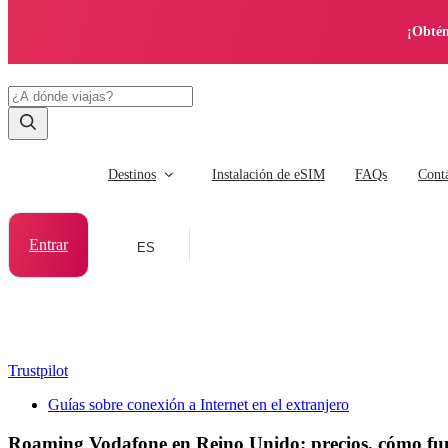
¡Obtén
Destinos
Instalación de eSIM
FAQs
Cont
Entrar
ES
Trustpilot
Guías sobre conexión a Internet en el extranjero
Roaming Vodafone en Reino Unido: precios, cómo fun