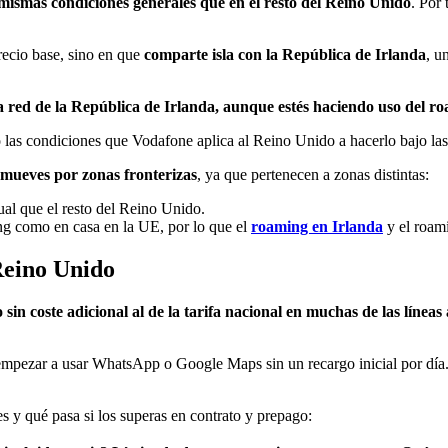
mismas condiciones generales que en el resto del Reino Unido
. Por
precio base, sino en que
comparte isla con la República de Irlanda
, u
na red de la República de Irlanda, aunque estés haciendo uso del r
ajo las condiciones que Vodafone aplica al Reino Unido a hacerlo bajo l
e mueves por zonas fronterizas
, ya que pertenecen a zonas distintas:
al que el resto del Reino Unido.
ing como en casa en la UE, por lo que el
roaming en Irlanda
y el roami
Reino Unido
in coste adicional al de la tarifa nacional en muchas de las línea
 empezar a usar WhatsApp o Google Maps sin un recargo inicial por dí
tes y qué pasa si los superas en contrato y prepago: