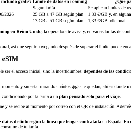
ncluido gratis?
Límite de datos en roaming
¿Qué pas
Según tarifa
Se aplican límites de u
/06/2026
25 GB a 47 GB según plan
1,33 €/GB y, en algunas
13 GB a 51 GB según plan
1,33 €/GB adicional
oaming en Reino Unido
, la operadora te avisa y, en varias tarifas de con
ional
, así que seguir navegando después de superar el límite puede enca
a eSIM
 ser el acceso inicial, sino la incertidumbre:
dependes de las condicio
r momento y sin estar mirando cuántos gigas te quedan, ahí es donde
u
 condicionado por la tarifa a un
plan pensado solo para el viaje
.
ine y se recibe al momento por correo con el QR de instalación. Además
datos distinto según la línea que tengas contratada
en España. En e
 consumo de tu tarifa.