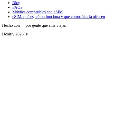
Blog
FAQs
Móviles compatibles con eSIM
eSIM: qué es, cómo funciona y qué compañías la ofrecen
Hecho con
por gente que ama viajar.
Holafly 2026 ®