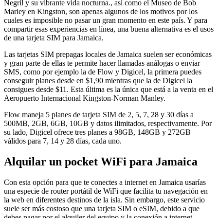
Negril y su vibrante vida nocturna., así como el Museo de Bob
Marley en Kingston, son apenas algunos de los motivos por los
cuales es imposible no pasar un gran momento en este país. Y para
compartir esas experiencias en línea, una buena alternativa es el usos
de una tarjeta SIM para Jamaica.
Las tarjetas SIM prepagas locales de Jamaica suelen ser económicas
y gran parte de ellas te permite hacer llamadas análogas o enviar
SMS, como por ejemplo la de Flow y Digicel, la primera puedes
conseguir planes desde en $1,90 mientras que la de Digicel la
consigues desde $11. Esta última es la única que está a la venta en el
Aeropuerto Internacional Kingston-Norman Manley.
Flow maneja 5 planes de tarjeta SIM de 2, 5, 7, 28 y 30 días a
500MB, 2GB, 6GB, 10GB y datos ilimitados, respectivamente. Por
su lado, Digicel ofrece tres planes a 98GB, 148GB y 272GB
válidos para 7, 14 y 28 días, cada uno.
Alquilar un pocket WiFi para Jamaica
Con esta opción para que te conectes a internet en Jamaica usarías
una especie de router portátil de WiFi que facilita tu navegación en
la web en diferentes destinos de la isla. Sin embargo, este servicio
suele ser más costoso que una tarjeta SIM o eSIM, debido a que
debes pagar por el alquiler del equipo y la conexión a internet.