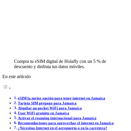
Compra tu eSIM digital de Holafly con un 5 % de
descuento y disfruta tus datos móviles.
En este artículo
eSIM la mejor opción para tener internet en Jamaica
Tarjeta SIM prepago para Jamaica
Alquilar un pocket WiFi para Jamaica
Usar WiFi gratuito en Jamaica
Activar el roaming internacional para Jamaica
Recomendaciones para aprovechar el internet en Jamaica
¿Necesitas Internet en el aeropuerto o en la carretera?