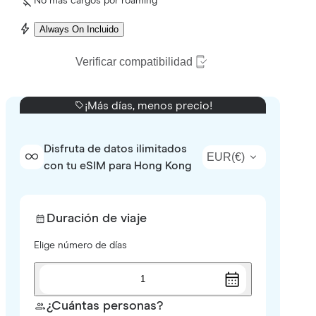
No más cargos por roaming
Always On Incluido
Verificar compatibilidad
¡Más días, menos precio!
Disfruta de datos ilimitados
EUR
(
€
)
con tu eSIM para Hong Kong
Duración de viaje
Elige número de días
1
¿Cuántas personas?