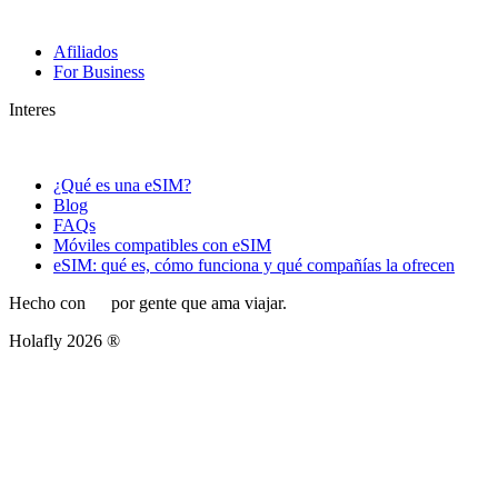
Afiliados
For Business
Interes
¿Qué es una eSIM?
Blog
FAQs
Móviles compatibles con eSIM
eSIM: qué es, cómo funciona y qué compañías la ofrecen
Hecho con
por gente que ama viajar.
Holafly 2026 ®