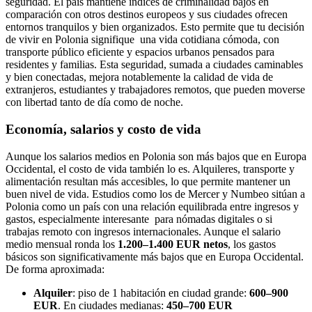
seguridad. El país mantiene índices de criminalidad bajos en
comparación con otros destinos europeos y sus ciudades ofrecen
entornos tranquilos y bien organizados. Esto permite que tu decisión
de vivir en Polonia signifique una vida cotidiana cómoda, con
transporte público eficiente y espacios urbanos pensados para
residentes y familias. Esta seguridad, sumada a ciudades caminables
y bien conectadas, mejora notablemente la calidad de vida de
extranjeros, estudiantes y trabajadores remotos, que pueden moverse
con libertad tanto de día como de noche.
Economía, salarios y costo de vida
Aunque los salarios medios en Polonia son más bajos que en Europa
Occidental, el costo de vida también lo es. Alquileres, transporte y
alimentación resultan más accesibles, lo que permite mantener un
buen nivel de vida. Estudios como los de Mercer y Numbeo sitúan a
Polonia como un país con una relación equilibrada entre ingresos y
gastos, especialmente interesante para nómadas digitales o si
trabajas remoto con ingresos internacionales. Aunque el salario
medio mensual ronda los
1.200–1.400 EUR netos
, los gastos
básicos son significativamente más bajos que en Europa Occidental.
De forma aproximada:
Alquiler
: piso de 1 habitación en ciudad grande:
600–900
EUR
. En ciudades medianas:
450–700 EUR