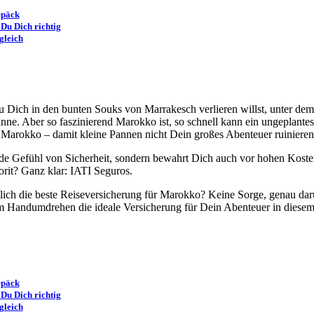
epäck
Du Dich richtig
gleich
Dich in den bunten Souks von Marrakesch verlieren willst, unter dem
e Sinne. Aber so faszinierend Marokko ist, so schnell kann ein ungepl
 Marokko – damit kleine Pannen nicht Dein großes Abenteuer ruinieren
de Gefühl von Sicherheit, sondern bewahrt Dich auch vor hohen Kosten
orit? Ganz klar: IATI Seguros.
ntlich die beste Reiseversicherung für Marokko? Keine Sorge, genau dar
im Handumdrehen die ideale Versicherung für Dein Abenteuer in diese
epäck
Du Dich richtig
gleich