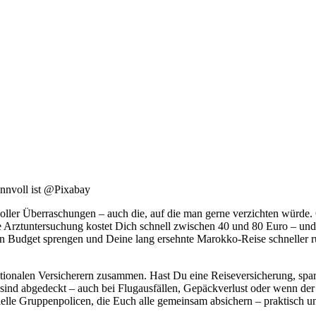
nnvoll ist @Pixabay
voller Überraschungen – auch die, auf die man gerne verzichten würde.
he Arztuntersuchung kostet Dich schnell zwischen 40 und 80 Euro – u
n Budget sprengen und Deine lang ersehnte Marokko-Reise schneller ruin
rnationalen Versicherern zusammen. Hast Du eine Reiseversicherung, sp
sind abgedeckt – auch bei Flugausfällen, Gepäckverlust oder wenn der 
elle Gruppenpolicen, die Euch alle gemeinsam absichern – praktisch un