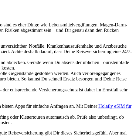
kko sind es eher Dinge wie Lebensmittelvergiftungen, Magen-Darm-
eren Risiken abgestimmt sein – und Dir genau dann den Rücken
 unverzichtbar. Notfälle, Krankenhausaufenthalte und Arztbesuche
ziert. Achte deshalb darauf, dass Deine Reiseversicherung eine 24/7-
land abdecken. Gerade wenn Du abseits der üblichen Touristenpfade
€
kosten.
tvolle Gegenstände gestohlen werden. Auch verlorengegangenes
Euro
bieten. So kannst Du schnell Ersatz besorgen und Deine Reise
der entsprechende Versicherungsschutz ist daher im Ernstfall sehr
 bieten Apps für einfache Anfragen an. Mit Deiner
Holafly eSIM für
ting oder Klettertouren automatisch ab. Prüfe also unbedingt, ob
kosten.
e Reiseversicherung gibt Dir dieses Sicherheitsgefühl. Aber mal