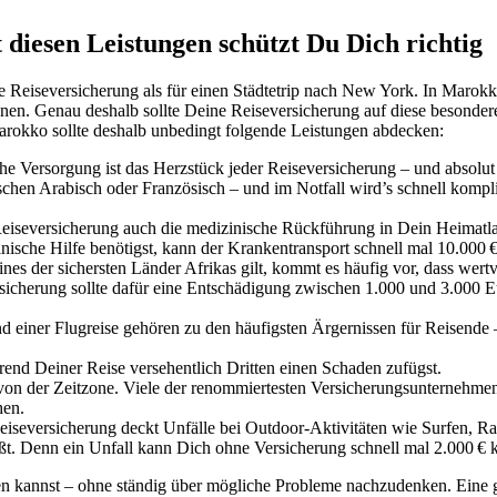
diesen Leistungen schützt Du Dich richtig
re Reiseversicherung als für einen Städtetrip nach New York. In Maro
nnen. Genau deshalb sollte Deine Reiseversicherung auf diese besond
arokko sollte deshalb unbedingt folgende Leistungen abdecken:
he Versorgung ist das Herzstück jeder Reiseversicherung – und absolut
chen Arabisch oder Französisch – und im Notfall wird’s schnell kompli
 Reiseversicherung auch die medizinische Rückführung in Dein Heimat
ische Hilfe benötigst, kann der Krankentransport schnell mal
10.000 
es der sichersten Länder Afrikas gilt, kommt es häufig vor, dass wer
rsicherung sollte dafür eine Entschädigung zwischen 1.000 und 3.000 
einer Flugreise gehören zu den häufigsten Ärgernissen für Reisende – 
end Deiner Reise versehentlich Dritten einen Schaden zufügst.
von der Zeitzone. Viele der renommiertesten Versicherungsunternehmen
hen.
iseversicherung deckt Unfälle bei Outdoor-Aktivitäten wie Surfen, Raf
eßt. Denn ein Unfall kann Dich ohne Versicherung schnell mal 2.000 € 
 kannst – ohne ständig über mögliche Probleme nachzudenken. Eine gut