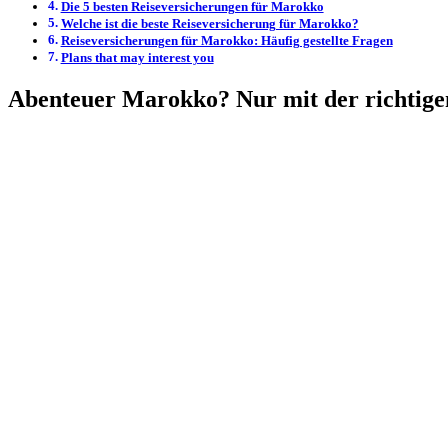
Die 5 besten Reiseversicherungen für Marokko
Welche ist die beste Reiseversicherung für Marokko?
Reiseversicherungen für Marokko: Häufig gestellte Fragen
Plans that may interest you
Abenteuer Marokko? Nur mit der richtige