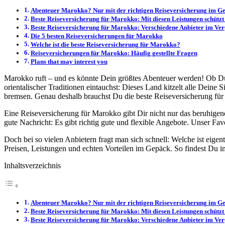
Abenteuer Marokko? Nur mit der richtigen Reiseversicherung im G
Beste Reiseversicherung für Marokko: Mit diesen Leistungen schützt 
Beste Reiseversicherung für Marokko: Verschiedene Anbieter im Ver
Die 5 besten Reiseversicherungen für Marokko
Welche ist die beste Reiseversicherung für Marokko?
Reiseversicherungen für Marokko: Häufig gestellte Fragen
Plans that may interest you
Marokko ruft – und es könnte Dein größtes Abenteuer werden! Ob Du 
orientalischer Traditionen eintauchst: Dieses Land kitzelt alle Dein
bremsen. Genau deshalb brauchst Du die beste Reiseversicherung für
Eine Reiseversicherung für Marokko gibt Dir nicht nur das beruhigen
gute Nachricht: Es gibt richtig gute und flexible Angebote. Unser Fav
Doch bei so vielen Anbietern fragt man sich schnell: Welche ist eige
Preisen, Leistungen und echten Vorteilen im Gepäck. So findest Du 
Inhaltsverzeichnis
Abenteuer Marokko? Nur mit der richtigen Reiseversicherung im G
Beste Reiseversicherung für Marokko: Mit diesen Leistungen schützt 
Beste Reiseversicherung für Marokko: Verschiedene Anbieter im Ver