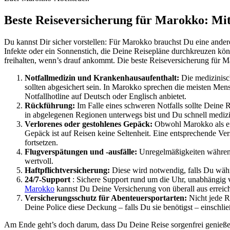
Beste Reiseversicherung für Marokko: Mit 
Du kannst Dir sicher vorstellen: Für Marokko brauchst Du eine ande
Infekte oder ein Sonnenstich, die Deine Reisepläne durchkreuzen kö
freihalten, wenn’s drauf ankommt. Die beste Reiseversicherung für M
Notfallmedizin und Krankenhausaufenthalt:
Die medizinisc
sollten abgesichert sein. In Marokko sprechen die meisten Mens
Notfallhotline auf Deutsch oder Englisch anbietet.
Rückführung:
Im Falle eines schweren Notfalls sollte Deine
in abgelegenen Regionen unterwegs bist und Du schnell medizin
Verlorenes oder gestohlenes Gepäck:
Obwohl Marokko als ein
Gepäck ist auf Reisen keine Seltenheit. Eine entsprechende Ve
fortsetzen.
Flugverspätungen und -ausfälle:
Unregelmäßigkeiten während 
wertvoll.
Haftpflichtversicherung:
Diese wird notwendig, falls Du währ
24/7-Support
: Sichere Support rund um die Uhr, unabhängig 
Marokko
kannst Du Deine Versicherung von überall aus erreic
Versicherungsschutz für Abenteuersportarten:
Nicht jede Re
Deine Police diese Deckung – falls Du sie benötigst – einschli
Am Ende geht’s doch darum, dass Du Deine Reise sorgenfrei genießen