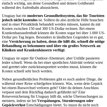
einfach wichtig, um deine Gesundheit und deinen Geldbeutel
während des Aufenthalts abzusichern.
Uruguay hat ein
modernes Gesundheitssystem, das für Touristen
jedoch nicht kostenlos
ist. Solltest du also ärztliche Hilfe brauchen
und in einer Privatklinik behandelt werden müssen, kannst du mit
Kosten zwischen 150 und 300 US-Dollar rechnen. Bei einem
Krankenhausaufenthalt können die Kosten sogar bei über 1.000 US-
Dollar pro Tag liegen. Besonders in ländlichen Gegenden ist es gut,
eine
Versicherung zu haben, denn die hilft dir, schnell die nötige
Behandlung zu bekommen und über ein großes Netzwerk an
Kliniken und Krankenhäusern verfügt
.
Uruguay ist super für Outdoor-Abenteuer, aber Unfälle passieren
leider schnell. Wenn du bei einer sportlichen Aktivität verletzt wirst
und gerettet oder zurücktransportiert werden musst, können die
Kosten schnell sehr hoch werden.
Neben gesundheitlichen Problemen gibt es noch andere Dinge, die
während einer Reise schiefgehen können. Was, wenn dein Gepäck
bei einem Buswechsel verloren geht? Oder du deinen Anschluss
verpasst und dein Rückflug dadurch gefährdet ist? Eine
Reiseversicherung für Uruguay hilft dir, solche Überraschungen zu
meistern, indem sie bei
Verspätungen, Stornierungen oder
Gepäckverlust
Entschädigungen bietet. So musst du nicht noch