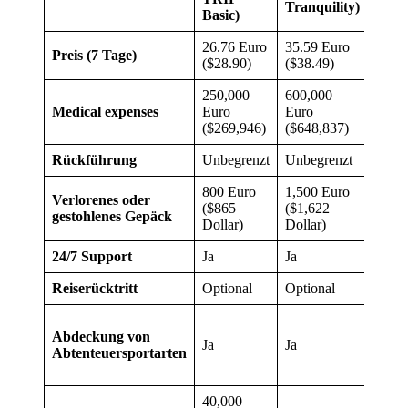
Tranquility)
Basic)
26.76 Euro
35.59 Euro
53.99
Preis (7 Tage)
($28.90)
($38.49)
($57)
250,000
600,000
500,
Medical expenses
Euro
Euro
($540
($269,946)
($648,837)
Rückführung
Unbegrenzt
Unbegrenzt
Unbe
800 Euro
1,500 Euro
1,500
Verlorenes oder
($865
($1,622
($1,6
gestohlenes Gepäck
Dollar)
Dollar)
Dolla
24/7 Support
Ja
Ja
Ja
Reiserücktritt
Optional
Optional
Optio
Abdeckung von
Ja
Ja
Ja
Abtenteuersportarten
40,000