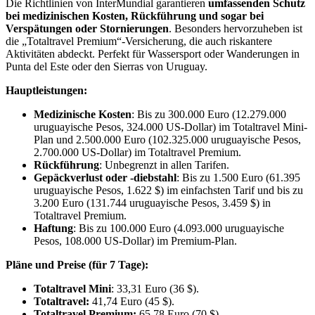
Die Richtlinien von InterMundial garantieren
umfassenden Schutz
bei medizinischen Kosten, Rückführung und sogar bei
Verspätungen oder Stornierungen
. Besonders hervorzuheben ist
die „Totaltravel Premium“-Versicherung, die auch riskantere
Aktivitäten abdeckt. Perfekt für Wassersport oder Wanderungen in
Punta del Este oder den Sierras von Uruguay.
Hauptleistungen:
Medizinische Kosten
: Bis zu 300.000 Euro (12.279.000
uruguayische Pesos, 324.000 US-Dollar) im Totaltravel Mini-
Plan und 2.500.000 Euro (102.325.000 uruguayische Pesos,
2.700.000 US-Dollar) im Totaltravel Premium.
Rückführung
: Unbegrenzt in allen Tarifen.
Gepäckverlust oder -diebstahl
: Bis zu 1.500 Euro (61.395
uruguayische Pesos, 1.622 $) im einfachsten Tarif und bis zu
3.200 Euro (131.744 uruguayische Pesos, 3.459 $) in
Totaltravel Premium.
Haftung
: Bis zu 100.000 Euro (4.093.000 uruguayische
Pesos, 108.000 US-Dollar) im Premium-Plan.
Pläne und Preise (für 7 Tage):
Totaltravel Mini
: 33,31 Euro (36 $).
Totaltravel:
41,74 Euro (45 $).
Totaltravel Premium:
65,78 Euro (70 $).