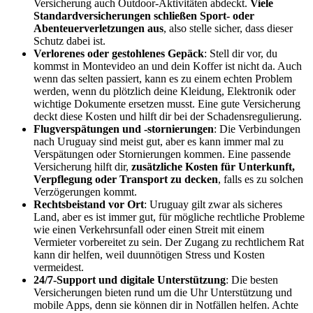
Versicherung auch Outdoor-Aktivitäten abdeckt.
Viele
Standardversicherungen schließen Sport- oder
Abenteuerverletzungen aus
, also stelle sicher, dass dieser
Schutz dabei ist.
Verlorenes oder gestohlenes Gepäck
: Stell dir vor, du
kommst in Montevideo an und dein Koffer ist nicht da. Auch
wenn das selten passiert, kann es zu einem echten Problem
werden, wenn du plötzlich deine Kleidung, Elektronik oder
wichtige Dokumente ersetzen musst. Eine gute Versicherung
deckt diese Kosten und hilft dir bei der Schadensregulierung.
Flugverspätungen und -stornierungen
: Die Verbindungen
nach Uruguay sind meist gut, aber es kann immer mal zu
Verspätungen oder Stornierungen kommen. Eine passende
Versicherung hilft dir,
zusätzliche Kosten für Unterkunft,
Verpflegung oder Transport zu decken
, falls es zu solchen
Verzögerungen kommt.
Rechtsbeistand vor Ort
: Uruguay gilt zwar als sicheres
Land, aber es ist immer gut, für mögliche rechtliche Probleme
wie einen Verkehrsunfall oder einen Streit mit einem
Vermieter vorbereitet zu sein. Der Zugang zu rechtlichem Rat
kann dir helfen, weil duunnötigen Stress und Kosten
vermeidest.
24/7-Support und digitale Unterstützung
: Die besten
Versicherungen bieten rund um die Uhr Unterstützung und
mobile Apps, denn sie können dir in Notfällen helfen. Achte