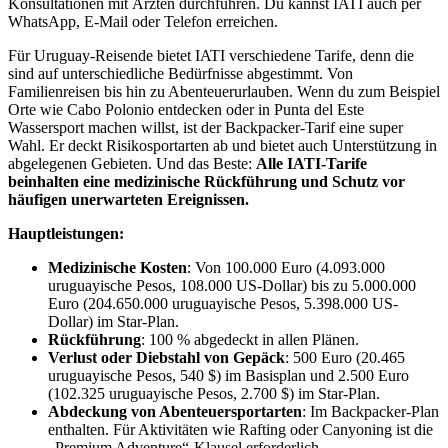
Konsultationen mit Ärzten durchführen. Du kannst IATI auch per
WhatsApp, E-Mail oder Telefon erreichen.
Für Uruguay-Reisende bietet IATI verschiedene Tarife, denn die
sind auf unterschiedliche Bedürfnisse abgestimmt. Von
Familienreisen bis hin zu Abenteuerurlauben. Wenn du zum Beispiel
Orte wie Cabo Polonio entdecken oder in Punta del Este
Wassersport machen willst, ist der Backpacker-Tarif eine super
Wahl. Er deckt Risikosportarten ab und bietet auch Unterstützung in
abgelegenen Gebieten. Und das Beste:
Alle IATI-Tarife
beinhalten eine medizinische Rückführung und Schutz vor
häufigen unerwarteten Ereignissen.
Hauptleistungen:
Medizinische Kosten
: Von 100.000 Euro (4.093.000
uruguayische Pesos, 108.000 US-Dollar) bis zu 5.000.000
Euro (204.650.000 uruguayische Pesos, 5.398.000 US-
Dollar) im Star-Plan.
Rückführung
: 100 % abgedeckt in allen Plänen.
Verlust oder Diebstahl von Gepäck
: 500 Euro (20.465
uruguayische Pesos, 540 $) im Basisplan und 2.500 Euro
(102.325 uruguayische Pesos, 2.700 $) im Star-Plan.
Abdeckung von Abenteuersportarten
: Im Backpacker-Plan
enthalten. Für Aktivitäten wie Rafting oder Canyoning ist die
„Premium Adventure“-Klausel erforderlich.