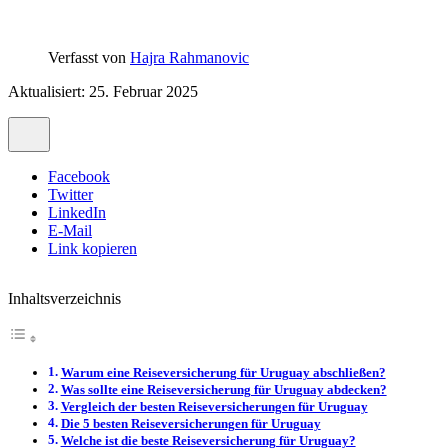
Verfasst von
Hajra Rahmanovic
Aktualisiert: 25. Februar 2025
Facebook
Twitter
LinkedIn
E-Mail
Link kopieren
Inhaltsverzeichnis
Warum eine Reiseversicherung für Uruguay abschließen?
Was sollte eine Reiseversicherung für Uruguay abdecken?
Vergleich der besten Reiseversicherungen für Uruguay
Die 5 besten Reiseversicherungen für Uruguay
Welche ist die beste Reiseversicherung für Uruguay?