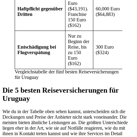
Euro
Haftpflicht gegenüber
($43,191).
60,000 Euro
60,00
Dritten
Franchise
($64,883)
($64,
150 Euro
($162)
Nur zu
Beginn der
Entschädigung bei
Reise, bis
300 Euro
270 
Flugverspätung
zu 150
($324)
($291
Euro
($162)
Vergleichstabelle der fünf besten Reiseversicherungen
für Uruguay
Die 5 besten Reiseversicherungen für
Uruguay
Wie du in der Tabelle oben sehen kannst, unterscheiden sich die
Deckungen und Preise der Anbieter nicht stark voneinander. Die
meisten bieten ähnliche Leistungen an. Die größten Unterschiede
liegen eher in der Art, wie sie auf Notfälle reagieren, wie du mit
ihnen in Kontakt treten kannst und wie ihre Services im Detail