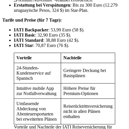
Erstattung bei Verspätungen
: Bis zu 300 Euro (12.279
uruguayische Pesos, 324 $) im Star-Plan.
Tarife und Preise (für 7 Tage):
IATI Backpacker
: 53,99 Euro (58 $).
IATI Basic
: 32,90 Euro (35 $).
IATI Standard
: 38,88 Euro (42 $).
IATI Star
: 70,87 Euro (76 $).
Vorteile
Nachteile
24-Stunden-
Geringere Deckung bei
Kundenservice auf
Basisplänen
Spanisch
Intuitive mobile App
Höhere Preise für
zur Notfallverwaltung
Premium-Optionen
Umfassende
Reiserücktrittsversicherung
Abdeckung von
nicht in allen Plänen
Abenteuersportarten
enthalten
bei erweiterten Plänen
Vorteile und Nachteile der IATI Reiseversicherung für