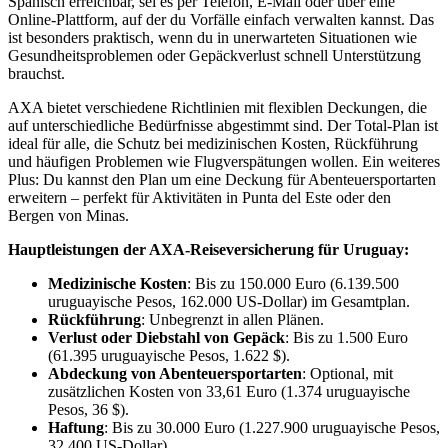
Spanisch erreichbar, sei es per Telefon, E-Mail oder über eine
Online-Plattform, auf der du Vorfälle einfach verwalten kannst. Das
ist besonders praktisch, wenn du in unerwarteten Situationen wie
Gesundheitsproblemen oder Gepäckverlust schnell Unterstützung
brauchst.
AXA bietet verschiedene Richtlinien mit flexiblen Deckungen, die
auf unterschiedliche Bedürfnisse abgestimmt sind. Der Total-Plan ist
ideal für alle, die Schutz bei medizinischen Kosten, Rückführung
und häufigen Problemen wie Flugverspätungen wollen. Ein weiteres
Plus: Du kannst den Plan um eine Deckung für Abenteuersportarten
erweitern – perfekt für Aktivitäten in Punta del Este oder den
Bergen von Minas.
Hauptleistungen der AXA-Reiseversicherung für Uruguay:
Medizinische Kosten
: Bis zu 150.000 Euro (6.139.500
uruguayische Pesos, 162.000 US-Dollar) im Gesamtplan.
Rückführung
: Unbegrenzt in allen Plänen.
Verlust oder Diebstahl von Gepäck
: Bis zu 1.500 Euro
(61.395 uruguayische Pesos, 1.622 $).
Abdeckung von Abenteuersportarten
: Optional, mit
zusätzlichen Kosten von 33,61 Euro (1.374 uruguayische
Pesos, 36 $).
Haftung
: Bis zu 30.000 Euro (1.227.900 uruguayische Pesos,
32.400 US-Dollar).