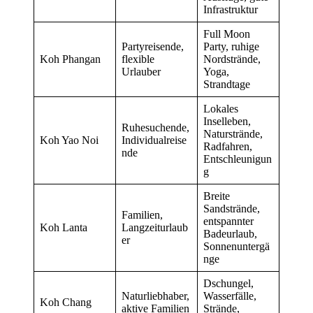
Infrastruktur
Full Moon
Partyreisende,
Party, ruhige
Koh Phangan
flexible
Nordstrände,
Urlauber
Yoga,
Strandtage
Lokales
Inselleben,
Ruhesuchende,
Naturstrände,
Koh Yao Noi
Individualreise
Radfahren,
nde
Entschleunigun
g
Breite
Sandstrände,
Familien,
entspannter
Koh Lanta
Langzeiturlaub
Badeurlaub,
er
Sonnenuntergä
nge
Dschungel,
Naturliebhaber,
Wasserfälle,
Koh Chang
aktive Familien
Strände,