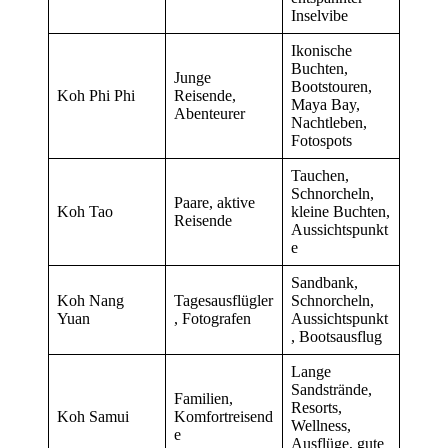
Inselvibe
Ikonische
Buchten,
Junge
Bootstouren,
Koh Phi Phi
Reisende,
Maya Bay,
Abenteurer
Nachtleben,
Fotospots
Tauchen,
Schnorcheln,
Paare, aktive
Koh Tao
kleine Buchten,
Reisende
Aussichtspunkt
e
Sandbank,
Koh Nang
Tagesausflügler
Schnorcheln,
Yuan
, Fotografen
Aussichtspunkt
, Bootsausflug
Lange
Sandstrände,
Familien,
Resorts,
Koh Samui
Komfortreisend
Wellness,
e
Ausflüge, gute