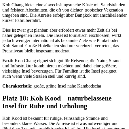
Koh Chang bietet eine abwechslungsreiche Küste mit Sandstränden
und felsigen Abschnitten, die oft von dichter, tropischer Vegetation
umgeben sind. Die Anreise erfolgt über Bangkok mit anschließender
kurzer Fährüberfahrt.
Dies ist zwar gut planbar, aber erfordert etwas mehr Zeit als bei
näher gelegenen Inseln. Die Insel ist touristisch erschlossen, wirkt
jedoch weniger international als bekannte Ziele wie Phuket oder
Koh Samui. Große Hotelketten sind nur vereinzelt vertreten, das
Preisniveau bleibt insgesamt moderat.
Fazit:
Koh Chang eignet sich gut für Reisende, die Natur, Strand
und Infrastruktur kombinieren möchten und dabei eine größere,
vielseitige Insel bevorzugen. Für Familien ist die Insel geeignet,
auch wenn viele Straßen steil und kurvig sind.
Charakteristik
: große, grüne Insel nahe Kambodscha
Platz 10: Koh Kood – naturbelassene
Insel für Ruhe und Erholung
Koh Kood ist bekannt für ruhige, feinsandige Strände und
besonders klares Wasser. Die Anreise ist etwas aufwendiger und
führt über Trat mit anschließender Fährfahrt. Die Insel ist nur gering