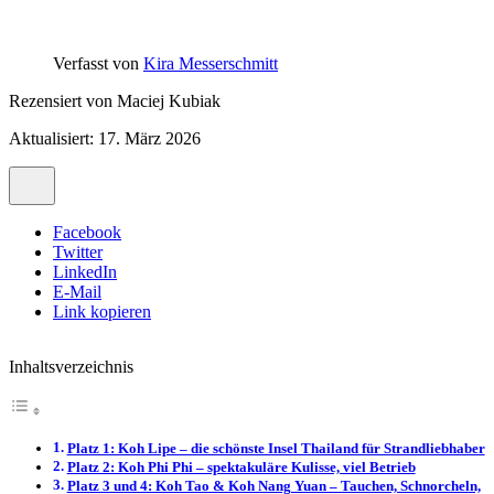
Verfasst von
Kira Messerschmitt
Rezensiert von
Maciej Kubiak
Aktualisiert: 17. März 2026
Facebook
Twitter
LinkedIn
E-Mail
Link kopieren
Inhaltsverzeichnis
Platz 1: Koh Lipe – die schönste Insel Thailand für Strandliebhaber
Platz 2: Koh Phi Phi – spektakuläre Kulisse, viel Betrieb
Platz 3 und 4: Koh Tao & Koh Nang Yuan – Tauchen, Schnorcheln,