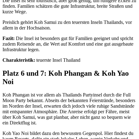
Die Insel ist sehr touristisch, aber groß genug, um ruhigere Ecken zu
finden. Familien schätzen die gute Infrastruktur, breite Straßen und
kurze Wege.
Preislich gehört Koh Samui zu den teuersten Inseln Thailands, vor
allem in der Hochsaison.
Fazit:
Die Insel ist besonders gut für Familien geeignet und spricht
zudem Reisende an, die Wert auf Komfort und eine gut ausgebaute
Infrastruktur legen.
Charakteristik:
teuerste Insel Thailand
Platz 6 und 7: Koh Phangan & Koh Yao
Noi
Koh Phangan ist vor allem als Thailands Partyinsel durch die Full
Moon Party bekannt. Abseits der bekannten Feierstrände, besonders
im Norden der Insel, erwarten dich jedoch viele ruhige Sandstrände
mit entspannter Atmosphäre. Die Anreise erfolgt per Fähre, meist
über Koh Samui, was gut planbar, aber nicht ganz so bequem wie
ein Direktflug ist.
Koh Yao Noi bildet dazu den bewussten Gegenpol. Hier findest du
kaum Resorts, dafür ein stark lokales Leben, wenig Verkehr und