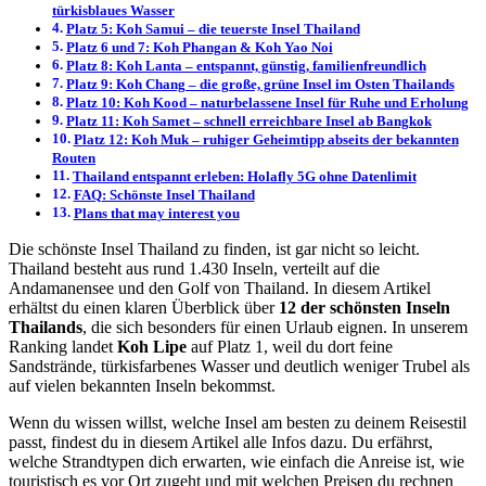
türkisblaues Wasser
Platz 5: Koh Samui – die teuerste Insel Thailand
Platz 6 und 7: Koh Phangan & Koh Yao Noi
Platz 8: Koh Lanta – entspannt, günstig, familienfreundlich
Platz 9: Koh Chang – die große, grüne Insel im Osten Thailands
Platz 10: Koh Kood – naturbelassene Insel für Ruhe und Erholung
Platz 11: Koh Samet – schnell erreichbare Insel ab Bangkok
Platz 12: Koh Muk – ruhiger Geheimtipp abseits der bekannten
Routen
Thailand entspannt erleben: Holafly 5G ohne Datenlimit
FAQ: Schönste Insel Thailand
Plans that may interest you
Die schönste Insel Thailand zu finden, ist gar nicht so leicht.
Thailand besteht aus rund 1.430 Inseln, verteilt auf die
Andamanensee und den Golf von Thailand. In diesem Artikel
erhältst du einen klaren Überblick über
12 der schönsten Inseln
Thailands
, die sich besonders für einen Urlaub eignen. In unserem
Ranking landet
Koh Lipe
auf Platz 1, weil du dort feine
Sandstrände, türkisfarbenes Wasser und deutlich weniger Trubel als
auf vielen bekannten Inseln bekommst.
Wenn du wissen willst, welche Insel am besten zu deinem Reisestil
passt, findest du in diesem Artikel alle Infos dazu. Du erfährst,
welche Strandtypen dich erwarten, wie einfach die Anreise ist, wie
touristisch es vor Ort zugeht und mit welchen Preisen du rechnen