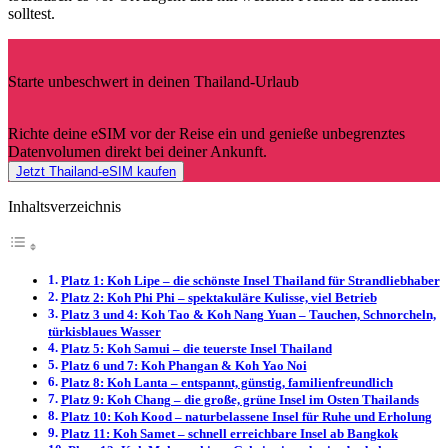
solltest.
Starte unbeschwert in deinen Thailand-Urlaub
Richte deine eSIM vor der Reise ein und genieße unbegrenztes
Datenvolumen direkt bei deiner Ankunft.
Jetzt Thailand-eSIM kaufen
Inhaltsverzeichnis
Platz 1: Koh Lipe – die schönste Insel Thailand für Strandliebhaber
Platz 2: Koh Phi Phi – spektakuläre Kulisse, viel Betrieb
Platz 3 und 4: Koh Tao & Koh Nang Yuan – Tauchen, Schnorcheln,
türkisblaues Wasser
Platz 5: Koh Samui – die teuerste Insel Thailand
Platz 6 und 7: Koh Phangan & Koh Yao Noi
Platz 8: Koh Lanta – entspannt, günstig, familienfreundlich
Platz 9: Koh Chang – die große, grüne Insel im Osten Thailands
Platz 10: Koh Kood – naturbelassene Insel für Ruhe und Erholung
Platz 11: Koh Samet – schnell erreichbare Insel ab Bangkok