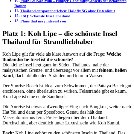
Platz 12: Koh Muk – ruhiger Geheimtipp abseits der bekannten
Routen
Thailand entspannt erleben: Holafly 5G ohne Datenlimit
FAQ: Schönste Insel Thailand
Plans that may interest you
Platz 1: Koh Lipe – die schönste Insel
Thailand für Strandliebhaber
Koh Lipe gilt für viele als klare Antwort auf die Frage:
Welche
thailändische Insel ist die schönste?
Die kleine Insel liegt ganz im Süden Thailands, nahe der
malaysischen Grenze, und überzeugt vor allem mit
feinem, hellen
Sand
, flach abfallenden Stränden und klarem Wasser.
Der Sunrise Beach ist ideal zum Schwimmen, der Pattaya Beach gut
erschlossen, ohne überlaufen zu wirken. Felsstrände gibt es kaum.
Koh Lipe ist eine echte Sandinsel.
Die Anreise ist etwas aufwendiger: Flug nach Bangkok, weiter nach
Hat Yai und dann per Speedboot. Genau das hält den
Massentourismus fern. Preise liegen über dem Thailand-
Durchschnitt, aber deutlich unter Luxusinseln wie Koh Samui.
Fazit:
Koh Lipe gehört zu den schönsten Inseln in Thailand.
Das