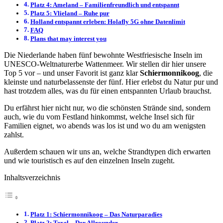
Platz 4: Ameland – Familienfreundlich und entspannt
Platz 5: Vlieland – Ruhe pur
Holland entspannt erleben: Holafly 5G ohne Datenlimit
FAQ
Plans that may interest you
Die Niederlande haben fünf bewohnte Westfriesische Inseln im
UNESCO-Weltnaturerbe Wattenmeer. Wir stellen dir hier unsere
Top 5 vor – und unser Favorit ist ganz klar
Schiermonnikoog
, die
kleinste und naturbelassenste der fünf. Hier erlebst du Natur pur und
hast trotzdem alles, was du für einen entspannten Urlaub brauchst.
Du erfährst hier nicht nur, wo die schönsten Strände sind, sondern
auch, wie du vom Festland hinkommst, welche Insel sich für
Familien eignet, wo abends was los ist und wo du am wenigsten
zahlst.
Außerdem schauen wir uns an, welche Strandtypen dich erwarten
und wie touristisch es auf den einzelnen Inseln zugeht.
Inhaltsverzeichnis
Platz 1: Schiermonnikoog – Das Naturparadies
Platz 2: Texel – Der Allrounder