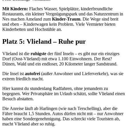
Mit Kindern:
Flaches Wasser, Spielplätze, kinderfreundliche
Restaurants, ein kleiner Vergnügungspark und das Naturzentrum in
Nes machen Ameland zum
Kinder-Traum
. Die Wege sind breit
und eben – Kinderwagen kein Problem. Viele Vermieter bieten
Kinderbetten und Hochstühle an.
Platz 5: Vlieland – Ruhe pur
Vlieland ist die
ruhigste
der fünf Inseln – es gibt nur ein einziges
Dorf (Oost-Vlieland) mit etwa 1.100 Einwohnern. Der Rest?
Dünen, Wald und ein endloser, 20 Kilometer langer Sandstrand.
Die Insel ist
autofrei
(außer Anwohner und Lieferverkehr), was sie
extrem friedlich macht.
Hier kannst du stundenlang Radfahren, ohne jemandem zu
begegnen. Wer Privatsphäre im Urlaub schätzt, sollte Vlieland einen
Besuch abstatten.
Die Anreise läuft ab Harlingen (wie nach Terschelling), aber die
Fähre braucht 1,5 Stunden. Autos dürfen nicht mit – nur Anwohner
haben eine Sondergenehmigung. Das schreckt viele Touristen ab,
macht Vlieland aber so ruhig.