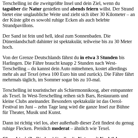
Terschelling ist die zweitgrößte Insel und dein Ziel, wenn du
tagsüber
die
Natur
genießen und
abends
feiern
willst. Der Strand
bietet eine unglaubliche Weite und zieht sich über 30 Kilometer – an
der Küste gibt es sowohl ruhige Ecken als auch belebte
Strandpavillons.
Der Sand ist fein und hell, ideal zum Sonnenbaden. Die
Dünenlandschaft dahinter ist spektakulär, teilweise bis zu 30 Meter
hoch.
Von der Grenze Deutschlands fährst du
in etwa 3 Stunden
bis
Harlingen. Die Fähre braucht knapp 2 Stunden nach West-
Terschelling – du kannst dein Auto mitnehmen, kostet allerdings
mehr als auf Texel (etwa 100 Euro hin und zurück). Die Fähre fährt
mehrmals täglich, im Sommer sogar bis zu 10-mal.
Terschelling ist touristischer als Schiermonnikoog, aber entspannter
als Texel. In West-Terschelling reihen sich Bars, Restaurants und
kleine Clubs aneinander. Besonders spektakulär ist das Oerol-
Festival im Juni – zehn Tage lang wird die ganze Insel zur Bühne
für Theater, Musik und Kunst.
Dann ist richtig viel los, aber außerhalb dieser Zeit findest du genug
ruhige Flecken. Preislich
moderat
– ähnlich wie Texel.