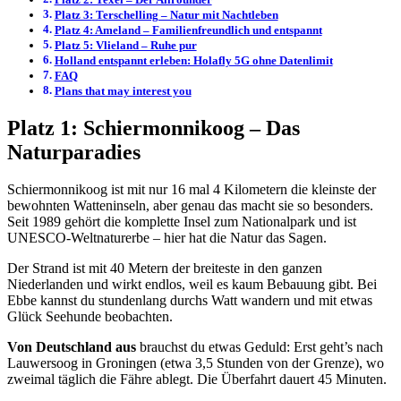
Platz 3: Terschelling – Natur mit Nachtleben
Platz 4: Ameland – Familienfreundlich und entspannt
Platz 5: Vlieland – Ruhe pur
Holland entspannt erleben: Holafly 5G ohne Datenlimit
FAQ
Plans that may interest you
Platz 1: Schiermonnikoog – Das
Naturparadies
Schiermonnikoog ist mit nur 16 mal 4 Kilometern die kleinste der
bewohnten Watteninseln, aber genau das macht sie so besonders.
Seit 1989 gehört die komplette Insel zum Nationalpark und ist
UNESCO-Weltnaturerbe – hier hat die Natur das Sagen.
Der Strand ist mit 40 Metern der breiteste in den ganzen
Niederlanden und wirkt endlos, weil es kaum Bebauung gibt. Bei
Ebbe kannst du stundenlang durchs Watt wandern und mit etwas
Glück Seehunde beobachten.
Von Deutschland aus
brauchst du etwas Geduld: Erst geht’s nach
Lauwersoog in Groningen (etwa 3,5 Stunden von der Grenze), wo
zweimal täglich die Fähre ablegt. Die Überfahrt dauert 45 Minuten.