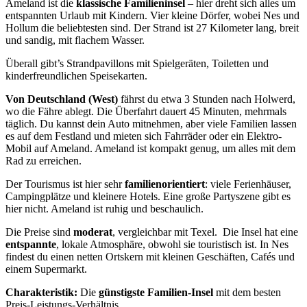
Ameland ist die
klassische
Familieninsel
– hier dreht sich alles um
entspannten Urlaub mit Kindern. Vier kleine Dörfer, wobei Nes und
Hollum die beliebtesten sind. Der Strand ist 27 Kilometer lang, breit
und sandig, mit flachem Wasser.
Überall gibt’s Strandpavillons mit Spielgeräten, Toiletten und
kinderfreundlichen Speisekarten.
Von Deutschland (West)
fährst du etwa 3 Stunden nach Holwerd,
wo die Fähre ablegt. Die Überfahrt dauert 45 Minuten, mehrmals
täglich. Du kannst dein Auto mitnehmen, aber viele Familien lassen
es auf dem Festland und mieten sich Fahrräder oder ein Elektro-
Mobil auf Ameland. Ameland ist kompakt genug, um alles mit dem
Rad zu erreichen.
Der Tourismus ist hier sehr
familienorientiert
: viele Ferienhäuser,
Campingplätze und kleinere Hotels. Eine große Partyszene gibt es
hier nicht. Ameland ist ruhig und beschaulich.
Die Preise sind
moderat
, vergleichbar mit Texel. Die Insel hat eine
entspannte
, lokale Atmosphäre, obwohl sie touristisch ist. In Nes
findest du einen netten Ortskern mit kleinen Geschäften, Cafés und
einem Supermarkt.
Charakteristik:
Die
günstigste Familien-Insel
mit dem besten
Preis-Leistungs-Verhältnis.