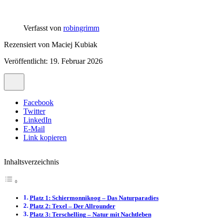
Verfasst von
robingrimm
Rezensiert von
Maciej Kubiak
Veröffentlicht: 19. Februar 2026
Facebook
Twitter
LinkedIn
E-Mail
Link kopieren
Inhaltsverzeichnis
Platz 1: Schiermonnikoog – Das Naturparadies
Platz 2: Texel – Der Allrounder
Platz 3: Terschelling – Natur mit Nachtleben