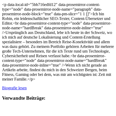
<p data-local-id="5bb716edfd12" data-prosemirror-content-
type="node" data-prosemirror-node-name="paragraph" data-
prosemirror-node-block="true" data-pm-slice="1 1 []">Ich bin
Robin, ein leidenschaftlicher SEO-Texter, Content-Übersetzer und
Editor.<br data-prosemirror-content-type="node" data-prosemirror-
node-name="hardBreak" data-prosemirror-node-inline="true"
/>Ursprünglich aus Deutschland, lebe ich heute in der Schweiz, wo
ich mich auf deutsche Lokalisierung und Content-Erstellung
spezialisiere – besonders im Bereich Reise-Konektivität und allem
was dazu gehört. Zu meinem Portfolio gehören Arbeiten für mehrere
große Tech-Unternehmen, für die ich Texte rund um Technologie,
Cybersicherheit und Reisen verfasst habe.<br data-prosemirror-
content-type="node" data-prosemirror-node-name="hardBreak"
data-prosemirror-node-inline="true" />Wenn ich nicht gerade an
Artikeln arbeite, findest du mich in den Schweizer Bergen, beim
Fitness, Gaming oder bei dem, was mir am wichtigsten ist: Zeit mit
meiner Familie.</p>
Biografie lesen
Verwandte Beiträge: