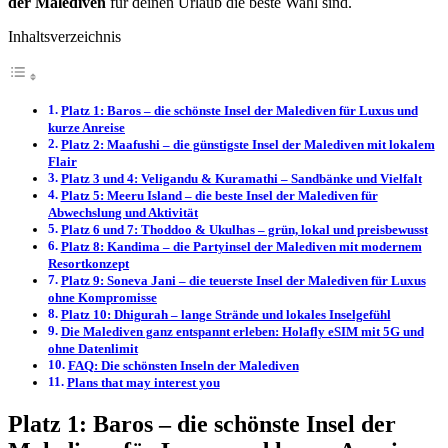
der Malediven
für deinen Urlaub die beste Wahl sind.
Inhaltsverzeichnis
Platz 1: Baros – die schönste Insel der Malediven für Luxus und
kurze Anreise
Platz 2: Maafushi – die günstigste Insel der Malediven mit lokalem
Flair
Platz 3 und 4: Veligandu & Kuramathi – Sandbänke und Vielfalt
Platz 5: Meeru Island – die beste Insel der Malediven für
Abwechslung und Aktivität
Platz 6 und 7: Thoddoo & Ukulhas – grün, lokal und preisbewusst
Platz 8: Kandima – die Partyinsel der Malediven mit modernem
Resortkonzept
Platz 9: Soneva Jani – die teuerste Insel der Malediven für Luxus
ohne Kompromisse
Platz 10: Dhigurah – lange Strände und lokales Inselgefühl
Die Malediven ganz entspannt erleben: Holafly eSIM mit 5G und
ohne Datenlimit
FAQ: Die schönsten Inseln der Malediven
Plans that may interest you
Platz 1: Baros – die schönste Insel der