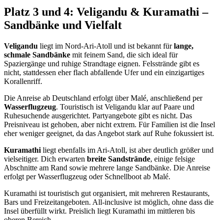
Platz 3 und 4: Veligandu & Kuramathi –
Sandbänke und Vielfalt
Veligandu
liegt im Nord-Ari-Atoll und ist bekannt für
lange,
schmale Sandbänke
mit feinem Sand, die sich ideal für
Spaziergänge und ruhige Strandtage eignen. Felsstrände gibt es
nicht, stattdessen eher flach abfallende Ufer und ein einzigartiges
Korallenriff.
Die Anreise ab Deutschland erfolgt über Malé, anschließend per
Wasserflugzeug
. Touristisch ist Veligandu klar auf Paare und
Ruhesuchende ausgerichtet. Partyangebote gibt es nicht. Das
Preisniveau ist gehoben, aber nicht extrem. Für Familien ist die Insel
eher weniger geeignet, da das Angebot stark auf Ruhe fokussiert ist.
Kuramathi
liegt ebenfalls im Ari-Atoll, ist aber deutlich größer und
vielseitiger. Dich erwarten
breite Sandstrände
, einige felsige
Abschnitte am Rand sowie mehrere lange Sandbänke. Die Anreise
erfolgt per Wasserflugzeug oder Schnellboot ab Malé.
Kuramathi ist touristisch gut organisiert, mit mehreren Restaurants,
Bars und Freizeitangeboten. All-inclusive ist möglich, ohne dass die
Insel überfüllt wirkt. Preislich liegt Kuramathi im mittleren bis
oberen Bereich.