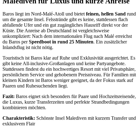
Malediven für Luxus und kurze Anreise
Baros liegt im Nord-Malé-Atoll und bietet
feinen, hellen Sand
rund
um die gesamte Insel. Felsstrände gibt es keine, stattdessen flach
abfallende Ufer und ein gut zugängliches Hausriff direkt vor der
Küste. Die Anreise ab Deutschland ist vergleichsweise
unkompliziert: Nach dem internationalen Flug nach Malé erreichst
du Baros per
Speedboot in rund 25 Minuten
. Ein zusätzlicher
Inlandsflug ist nicht nötig.
Touristisch ist Baros klar auf Ruhe und Exklusivität ausgerichtet. Es
gibt keine All-inclusive-Großanlagen und keine Partyangebote.
Stattdessen findest du ein hochwertiges Resort mit viel Privatsphäre,
persönlichem Service und gehobenem Preisniveau. Für Familien mit
kleinen Kindern ist Baros weniger geeignet, da der Fokus stark auf
Paaren und Ruhesuchenden liegt.
Fazit:
Baros eignet sich besonders für Paare und Hochzeitsreisende,
die Luxus, kurze Transferzeiten und perfekte Strandbedingungen
kombinieren möchten.
Charakteristik:
Schönste Insel Malediven mit kurzem Transfer und
exklusivem Flair