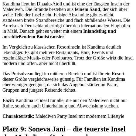
Kandima liegt im Dhaalu-Atoll und ist eine der längsten Inseln der
Malediven. Die Strände bestehen aus
feinem Sand
, der sich über
weite Teile der Insel zieht. Felsige Abschnitte gibt es nicht,
stattdessen breite Strandbereiche und flach abfallendes Wasser. Die
Anreise ab Deutschland erfolgt über den internationalen Flughafen
in Malé. Danach geht es weiter mit einem
Inlandsflug und
anschließendem Bootstransfer
.
Im Vergleich zu klassischen Resortinseln ist Kandima deutlich
lebendiger. Es gibt mehrere Restaurants, Bars, Events und
regelmäßige Musik- oder Poolpartys. Trotz der Größe wirkt die Insel
modern und offen, aber nicht überfüllt.
Das Preisniveau liegt im mittleren Bereich und ist für ein Resort
dieser Größe vergleichsweise günstig. Für Familien ist Kandima
eher weniger geeignet, da sich das Angebot stärker an Paare,
Gruppen und jüngere Reisende richtet.
Fazit:
Kandima ist ideal für alle, die auf den Malediven nicht nur
Ruhe, sondern auch Unterhaltung und Abwechslung suchen.
Charakteristik:
Malediven Party Insel mit modernem Lifestyle
Platz 9: Soneva Jani – die teuerste Insel