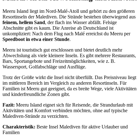
Meeru Island liegt im Nord-Malé-Atoll und gehört zu den größeren
Resortinseln der Malediven. Die Strände bestehen überwiegend aus
feinem, hellem Sand
, der flach ins Wasser abfällt. Felsige
Abschnitte gibt es kaum. Die Anreise ab Deutschland ist
unkompliziert: Nach dem Flug nach Malé erreichst du Meeru per
Speedboot in etwa einer Stunde
.
Meeru ist touristisch gut erschlossen und bietet deutlich mehr
Abwechslung als viele kleinere Inseln. Es gibt mehrere Restaurants,
Bars, Sportangebote und Freizeitmöglichkeiten, wie z. B.
Wassersport, Golfabschläge und Ausflüge.
Trotz der Größe wirkt die Insel nicht überfüllt. Das Preisniveau liegt
im mittleren Bereich im Vergleich zu anderen Resortinseln. Für
Familien ist Meeru gut geeignet, da es breite Wege, viele Aktivitäten
und kinderfreundliche Zonen gibt.
Fazit:
Meeru Island eignet sich für Reisende, die Strandurlaub mit
Aktivitäten und Komfort verbinden möchten, ohne auf typische
Malediven-Strände zu verzichten.
Charakteristik:
Beste Insel Malediven für aktive Urlauber und
Familien