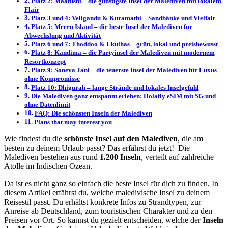
Platz 2: Maafushi – die günstigste Insel der Malediven mit lokalem
Flair
Platz 3 und 4: Veligandu & Kuramathi – Sandbänke und Vielfalt
Platz 5: Meeru Island – die beste Insel der Malediven für
Abwechslung und Aktivität
Platz 6 und 7: Thoddoo & Ukulhas – grün, lokal und preisbewusst
Platz 8: Kandima – die Partyinsel der Malediven mit modernem
Resortkonzept
Platz 9: Soneva Jani – die teuerste Insel der Malediven für Luxus
ohne Kompromisse
Platz 10: Dhigurah – lange Strände und lokales Inselgefühl
Die Malediven ganz entspannt erleben: Holafly eSIM mit 5G und
ohne Datenlimit
FAQ: Die schönsten Inseln der Malediven
Plans that may interest you
Wie findest du die
schönste Insel auf den Malediven
, die am
besten zu deinem Urlaub passt? Das erfährst du jetzt! Die
Malediven bestehen aus rund
1.200 Inseln
, verteilt auf zahlreiche
Atolle im Indischen Ozean.
Da ist es nicht ganz so einfach die beste Insel für dich zu finden. In
diesem Artikel erfährst du, welche maledivische Insel zu deinem
Reisestil passt. Du erhältst konkrete Infos zu Strandtypen, zur
Anreise ab Deutschland, zum touristischen Charakter und zu den
Preisen vor Ort. So kannst du gezielt entscheiden, welche der
Inseln