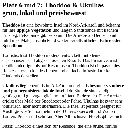
Platz 6 und 7: Thoddoo & Ukulhas –
grün, lokal und preisbewusst
Thoddoo
ist eine bewohnte Insel im Nord-Ari-Atoll und bekannt
für ihre
üppige Vegetation
und langen Sandstrände mit flachem
Einstieg. Felsstrände gibt es kaum. Die Anreise ab Deutschland
führt über Malé, anschließend weiter per
öffentlicher Fähre oder
Speedboot
.
Touristisch ist Thoddoo moderat entwickelt, mit kleinen
Gästehäusern statt abgeschlossenen Resorts. Das Preisniveau ist
deutlich niedriger als auf Resortinseln. Thoddoo ist ein passendes
Reiseziel, wenn lokales Leben und einfache Infrastruktur kein
Hindernis darstellen.
Ukulhas
liegt ebenfalls im Ari-Atoll und gilt als besonders
saubere
und gut organisierte lokale Insel
. Die Strände sind sandig,
gepflegt und gut zugänglich, mit ruhigen Badezonen. Die Anreise
erfolgt über Malé per Speedboot oder Fähre. Ukulhas ist zwar sehr
touristisch, aber nicht überlaufen. Die Insel ist perfekt geeignet für
Ausflüge wie Schnorcheln in der Unterwasserwelt und Walhai-
Touren. Preise sind sehr fair. Aber All-inclusive-Hotels gibt es nicht.
Fazit:
Thoddoo eignet sich für Reisende, die eine grüne, ruhige