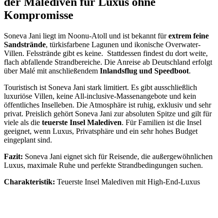
der Malediven für Luxus ohne
Kompromisse
Soneva Jani liegt im Noonu-Atoll und ist bekannt für
extrem feine
Sandstrände
, türkisfarbene Lagunen und ikonische Overwater-
Villen. Felsstrände gibt es keine. Stattdessen findest du dort weite,
flach abfallende Strandbereiche. Die Anreise ab Deutschland erfolgt
über Malé mit anschließendem
Inlandsflug und Speedboot
.
Touristisch ist Soneva Jani stark limitiert. Es gibt ausschließlich
luxuriöse Villen, keine All-inclusive-Massenangebote und kein
öffentliches Inselleben. Die Atmosphäre ist ruhig, exklusiv und sehr
privat. Preislich gehört Soneva Jani zur absoluten Spitze und gilt für
viele als die
teuerste Insel Malediven
. Für Familien ist die Insel
geeignet, wenn Luxus, Privatsphäre und ein sehr hohes Budget
eingeplant sind.
Fazit:
Soneva Jani eignet sich für Reisende, die außergewöhnlichen
Luxus, maximale Ruhe und perfekte Strandbedingungen suchen.
Charakteristik:
Teuerste Insel Malediven mit High-End-Luxus