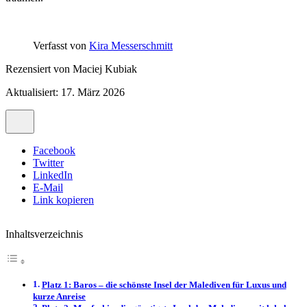
Verfasst von
Kira Messerschmitt
Rezensiert von
Maciej Kubiak
Aktualisiert: 17. März 2026
Facebook
Twitter
LinkedIn
E-Mail
Link kopieren
Inhaltsverzeichnis
Platz 1: Baros – die schönste Insel der Malediven für Luxus und
kurze Anreise