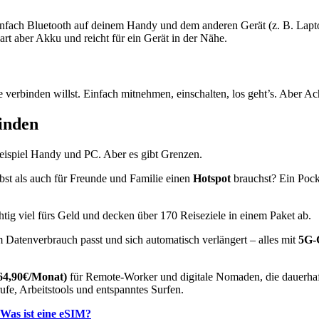
Einfach Bluetooth auf deinem Handy und dem anderen Gerät (z. B. Lapto
part aber Akku und reicht für ein Gerät in der Nähe.
 verbinden willst. Einfach mitnehmen, einschalten, los geht’s. Aber A
inden
eispiel Handy und PC. Aber es gibt Grenzen.
bst als auch für Freunde und Familie einen
Hotspot
brauchst? Ein Poc
htig viel fürs Geld und decken über 170 Reiseziele in einem Paket ab.
 Datenverbrauch passt und sich automatisch verlängert – alles mit
5G-G
64,90€/Monat)
für Remote-Worker und digitale Nomaden, die dauerhaf
fe, Arbeitstools und entspanntes Surfen.
Was ist eine eSIM?