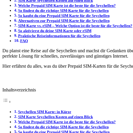
SIM Karte Seychellen Kosten auf einen Blick
Welche Prepaid SIM Karte ist die beste für die Seychellen?
So findest du die richtige SIM-Karte für die Seychellen
So kaufst du eine Prepaid SIM Karte für die Seychellen
Alternativen zur Prepaid SIM-Karte für die Seychellen
SIM-Karte vs. eSIM – Welche Option ist die beste für die Seychellen?
So aktivierst du deine SIM-Karte oder eSIM
Praktische Reiseinformationen für die Seychellen
FAQ
Du planst eine Reise auf die Seychellen und machst dir Gedanken üb
perfekte Lösung für schnelles, zuverlässiges und günstiges Internet.
Hier erfährst du alles, was du über Prepaid SIM-Karten für die Seyche
Inhaltsverzeichnis
Seychellen SIM Karte: in Kürze
SIM Karte Seychellen Kosten auf einen Blick
Welche Prepaid SIM Karte ist die beste für die Seychellen?
So findest du die richtige SIM-Karte für die Seychellen
So kaufst du eine Prepaid SIM Karte für die Seychellen