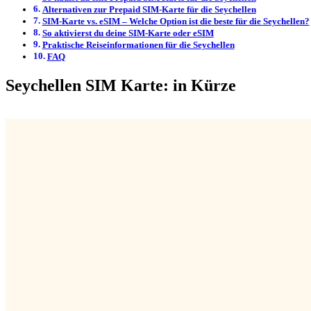
Alternativen zur Prepaid SIM-Karte für die Seychellen
SIM-Karte vs. eSIM – Welche Option ist die beste für die Seychellen?
So aktivierst du deine SIM-Karte oder eSIM
Praktische Reiseinformationen für die Seychellen
FAQ
Seychellen SIM Karte: in Kürze