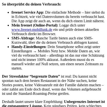
So überprüfst du deinen Verbrauch:
freenet Service App
: Die einfachste Methode – hier siehst du
in Echtzeit, wie viel Datenvolumen du bereits verbraucht hast.
Die App zeigt dir auch an, wenn du dich einem Limit näherst.
Mein freenet (Online-Portal)
: Logge dich unter
www.freenet-mobilfunk.de
ein und prüfe deinen aktuellen
Verbrauch direkt im Browser.
SMS-Abfrage
: Manche Tarife bieten auch eine SMS-
Kurzwahl, über die du deinen Verbrauch abfragen kannst.
Handy-Einstellungen
: Dein Smartphone selbst zeigt unter
Einstellungen → Mobiles Netz bzw. Mobile Daten an, wie
viel du verbraucht hast – allerdings ist das nur eine Schätzung
und nicht immer 100% akkurat. Außerdem musst du es
manuell wieder auf Null setzen, um einen neuen Zeitraum zu
starten.
Der Stressfaktor “begrenzte Daten”
ist real: Du kannst nicht
spontan nach dem besten Restaurant in der Nähe suchen, keine
Stories posten, keine Videoanrufe mit der Familie daheim machen –
oder zahlst am Ende doch drauf, wenn das Volumen aufgebraucht
ist und die Standard-Roaming-Preise greifen.
Deshalb lautet unsere klare Empfehlung:
Unbegrenztes Internet ist
die entspanntere Lösung.
Kein ständiges Prüfen, kein schlechtes