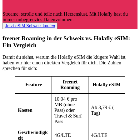
Streame, scrolle und teile nach Herzenslust. Mit Holafly hast du
immer unbegrenztes Datenvolumen.
Jetzt eSIM Schweiz kaufen
freenet-Roaming in der Schweiz vs. Holafly eSIM:
Ein Vergleich
Damit du siehst, warum die Holafly eSIM die klügere Wahl ist,
haben wir hier einen direkten Vergleich für dich. Die Zahlen
sprechen für sich:
freenet
Feature
Holafly eSIM
Roaming
10,04 € pro
MB (ohne
Ab 3,79 € (1
Kosten
Pass) oder
Tag)
Travel & Surf
Pass
Geschwindigk
4G/LTE
4G/LTE
eit