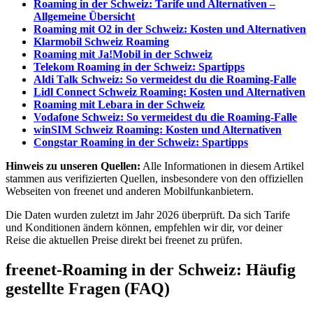
Roaming in der Schweiz: Tarife und Alternativen –
Allgemeine Übersicht
Roaming mit O2 in der Schweiz: Kosten und Alternativen
Klarmobil Schweiz Roaming
Roaming mit Ja!Mobil in der Schweiz
Telekom Roaming in der Schweiz: Spartipps
Aldi Talk Schweiz: So vermeidest du die Roaming-Falle
Lidl Connect Schweiz Roaming: Kosten und Alternativen
Roaming mit Lebara in der Schweiz
Vodafone Schweiz: So vermeidest du die Roaming-Falle
winSIM Schweiz Roaming: Kosten und Alternativen
Congstar Roaming in der Schweiz: Spartipps
Hinweis zu unseren Quellen:
Alle Informationen in diesem Artikel
stammen aus verifizierten Quellen, insbesondere von den offiziellen
Webseiten von freenet und anderen Mobilfunkanbietern.
Die Daten wurden zuletzt im Jahr 2026 überprüft. Da sich Tarife
und Konditionen ändern können, empfehlen wir dir, vor deiner
Reise die aktuellen Preise direkt bei freenet zu prüfen.
freenet-Roaming in der Schweiz: Häufig
gestellte Fragen (FAQ)