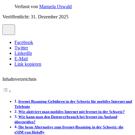
Verfasst von
Manuela Oswald
Veröffentlicht: 31. Dezember 2025
Facebook
Twitter
LinkedIn
E-Mail
Link kopieren
Inhaltsverzeichnis
freenet Roaming-Gebühren in der Schweiz für mobiles Internet und
Telefonie
Wie aktiviert man mobiles Internet mit freenet in der Schweiz?
Wie kann man den Datenverbrauch bei freenet im Ausland
überprüfen?
Die beste Alternative zum freenet-Roaming in der Schweiz: die
eSIM von Holafly