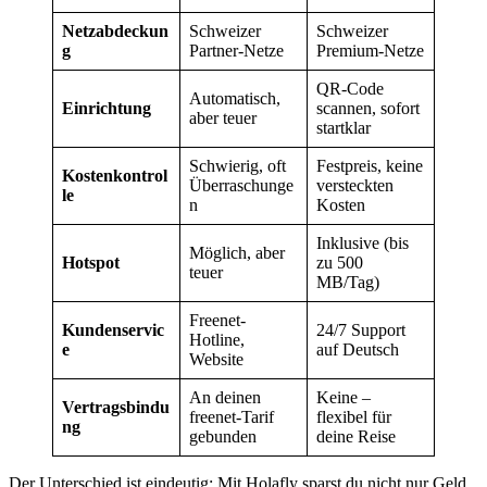
Netzabdeckun
Schweizer
Schweizer
g
Partner-Netze
Premium-Netze
QR-Code
Automatisch,
Einrichtung
scannen, sofort
aber teuer
startklar
Schwierig, oft
Festpreis, keine
Kostenkontrol
Überraschunge
versteckten
le
n
Kosten
Inklusive (bis
Möglich, aber
Hotspot
zu 500
teuer
MB/Tag)
Freenet-
Kundenservic
24/7 Support
Hotline,
e
auf Deutsch
Website
An deinen
Keine –
Vertragsbindu
freenet-Tarif
flexibel für
ng
gebunden
deine Reise
Der Unterschied ist eindeutig: Mit Holafly sparst du nicht nur Geld,