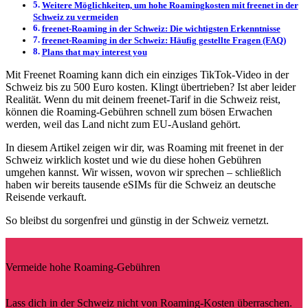
Weitere Möglichkeiten, um hohe Roamingkosten mit freenet in der
Schweiz zu vermeiden
freenet-Roaming in der Schweiz: Die wichtigsten Erkenntnisse
freenet-Roaming in der Schweiz: Häufig gestellte Fragen (FAQ)
Plans that may interest you
Mit Freenet Roaming kann dich ein einziges TikTok-Video in der
Schweiz bis zu 500 Euro kosten. Klingt übertrieben? Ist aber leider
Realität. Wenn du mit deinem freenet-Tarif in die Schweiz reist,
können die Roaming-Gebühren schnell zum bösen Erwachen
werden, weil das Land nicht zum EU-Ausland gehört.
In diesem Artikel zeigen wir dir, was Roaming mit freenet in der
Schweiz wirklich kostet und wie du diese hohen Gebühren
umgehen kannst. Wir wissen, wovon wir sprechen – schließlich
haben wir bereits tausende eSIMs für die Schweiz an deutsche
Reisende verkauft.
So bleibst du sorgenfrei und günstig in der Schweiz vernetzt.
Vermeide hohe Roaming-Gebühren
Lass dich in der Schweiz nicht von Roaming-Kosten überraschen.