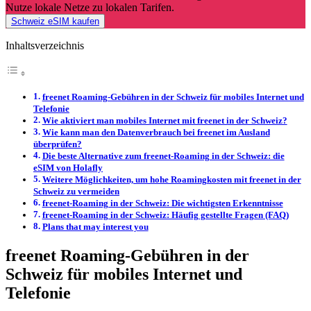
Nutze lokale Netze zu lokalen Tarifen.
Schweiz eSIM kaufen
Inhaltsverzeichnis
freenet Roaming-Gebühren in der Schweiz für mobiles Internet und
Telefonie
Wie aktiviert man mobiles Internet mit freenet in der Schweiz?
Wie kann man den Datenverbrauch bei freenet im Ausland
überprüfen?
Die beste Alternative zum freenet-Roaming in der Schweiz: die
eSIM von Holafly
Weitere Möglichkeiten, um hohe Roamingkosten mit freenet in der
Schweiz zu vermeiden
freenet-Roaming in der Schweiz: Die wichtigsten Erkenntnisse
freenet-Roaming in der Schweiz: Häufig gestellte Fragen (FAQ)
Plans that may interest you
freenet Roaming-Gebühren in der
Schweiz für mobiles Internet und
Telefonie