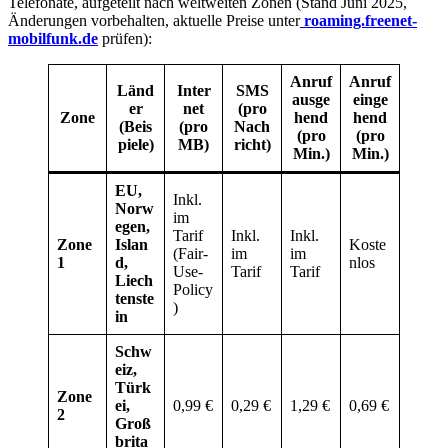
Telefonate, aufgeteilt nach weltweiten Zonen (Stand Juni 2025,
Änderungen vorbehalten, aktuelle Preise unter
roaming.freene
t
-
mobilfunk.de
prüfen):
Anruf
Anruf
Länd
Inter
SMS
ausge
einge
er
net
(pro
Zone
hend
hend
(Beis
(pro
Nach
(pro
(pro
piele)
MB)
richt)
Min.)
Min.)
EU,
Inkl.
Norw
im
egen,
Tarif
Inkl.
Inkl.
Zone
Islan
Koste
(Fair-
im
im
1
d,
nlos
Use-
Tarif
Tarif
Liech
Policy
tenste
)
in
Schw
eiz,
Türk
Zone
ei,
0,99 €
0,29 €
1,29 €
0,69 €
2
Groß
brita