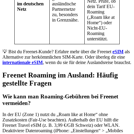
Netz. Prüfe, ob
im deutschen
ausländische
dein Tarif EU-
Netz
Partnernetze
Roaming
zu, besonders
(„Roam like at
in Grenznähe.
Home“) oder
Nicht-EU-
Roaming
unterstützt.
💡 Bist du Freenet-Kunde? Erfahre mehr über die Freenet
eSIM
als
Alternative zur herkömmlichen SIM-Karte. Oder überleg dir eine
internationale eSIM
, wenn du sie für deine Auslandsreise brauchst.
Freenet Roaming im Ausland: Häufig
gestellte Fragen
Wie kann man Roaming-Gebühren bei Freenet
vermeiden?
In der EU (Zone 1) nutzt du „Roam like at Home“ ohne
Zusatzkosten (Fair-Use beachten). Außerhalb der EU hilft die
Freenet Travel eSIM (z. B. 3,99 €/GB Schweiz) oder WLAN.
Deaktiviere Datenroaming (iPhone: „Einstellungen“ > „Mobiles