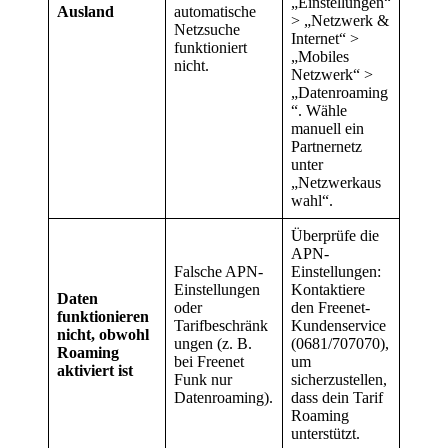
„Einstellungen“
Ausland
automatische
> „Netzwerk &
Netzsuche
Internet“ >
funktioniert
„Mobiles
nicht.
Netzwerk“ >
„Datenroaming
“. Wähle
manuell ein
Partnernetz
unter
„Netzwerkaus
wahl“.
Überprüfe die
APN-
Falsche APN-
Einstellungen:
Einstellungen
Kontaktiere
Daten
oder
den Freenet-
funktionieren
Tarifbeschränk
Kundenservice
nicht, obwohl
ungen (z. B.
(0681/707070),
Roaming
bei Freenet
um
aktiviert ist
Funk nur
sicherzustellen,
Datenroaming).
dass dein Tarif
Roaming
unterstützt.