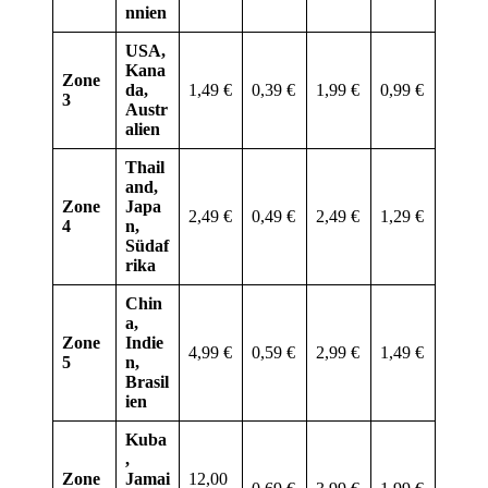
nnien
USA,
Kana
Zone
da,
1,49 €
0,39 €
1,99 €
0,99 €
3
Austr
alien
Thail
and,
Zone
Japa
2,49 €
0,49 €
2,49 €
1,29 €
4
n,
Südaf
rika
Chin
a,
Zone
Indie
4,99 €
0,59 €
2,99 €
1,49 €
5
n,
Brasil
ien
Kuba
,
Zone
Jamai
12,00