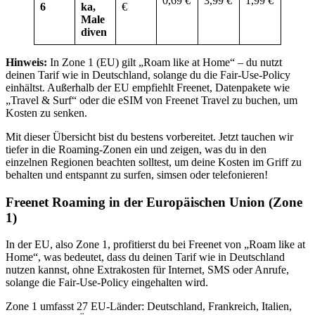
0,69 €
3,99 €
1,99 €
6
ka,
€
Male
diven
Hinweis:
In Zone 1 (EU) gilt „Roam like at Home“ – du nutzt
deinen Tarif wie in Deutschland, solange du die Fair-Use-Policy
einhältst. Außerhalb der EU empfiehlt Freenet, Datenpakete wie
„Travel & Surf“ oder die eSIM von Freenet Travel zu buchen, um
Kosten zu senken.
Mit dieser Übersicht bist du bestens vorbereitet. Jetzt tauchen wir
tiefer in die Roaming-Zonen ein und zeigen, was du in den
einzelnen Regionen beachten solltest, um deine Kosten im Griff zu
behalten und entspannt zu surfen, simsen oder telefonieren!
Freenet Roaming in der Europäischen Union (Zone
1)
In der EU, also Zone 1, profitierst du bei Freenet von „Roam like at
Home“, was bedeutet, dass du deinen Tarif wie in Deutschland
nutzen kannst, ohne Extrakosten für Internet, SMS oder Anrufe,
solange die Fair-Use-Policy eingehalten wird.
Zone 1 umfasst 27 EU-Länder: Deutschland, Frankreich, Italien,