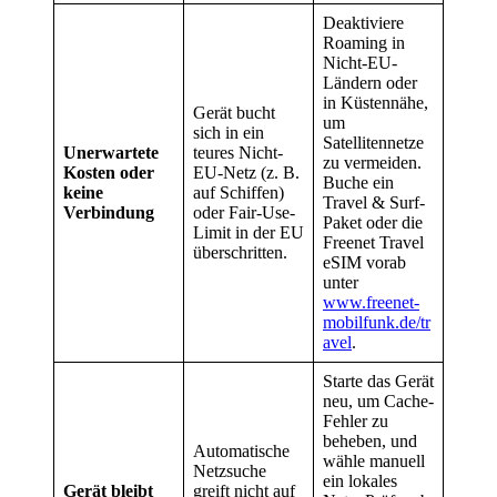
Deaktiviere
Roaming in
Nicht-EU-
Ländern oder
in Küstennähe,
Gerät bucht
um
sich in ein
Satellitennetze
Unerwartete
teures Nicht-
zu vermeiden.
Kosten oder
EU-Netz (z. B.
Buche ein
keine
auf Schiffen)
Travel & Surf-
Verbindung
oder Fair-Use-
Paket oder die
Limit in der EU
Freenet Travel
überschritten.
eSIM vorab
unter
www.freenet-
mobilfunk.de/tr
avel
.
Starte das Gerät
neu, um Cache-
Fehler zu
beheben, und
Automatische
wähle manuell
Netzsuche
ein lokales
Gerät bleibt
greift nicht auf