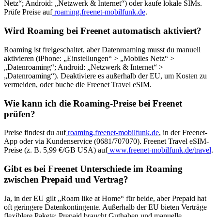
Netz“; Android: „Netzwerk & Internet“) oder kaufe lokale SIMs.
Prüfe Preise auf
roaming.freenet-mobilfunk.de
.
Wird Roaming bei Freenet automatisch aktiviert?
Roaming ist freigeschaltet, aber Datenroaming musst du manuell
aktivieren (iPhone: „Einstellungen“ > „Mobiles Netz“ >
„Datenroaming“; Android: „Netzwerk & Internet“ >
„Datenroaming“). Deaktiviere es außerhalb der EU, um Kosten zu
vermeiden, oder buche die Freenet Travel eSIM.
Wie kann ich die Roaming-Preise bei Freenet
prüfen?
Preise findest du auf
roaming.freenet-mobilfunk.de
, in der Freenet-
App oder via Kundenservice (0681/707070). Freenet Travel eSIM-
Preise (z. B. 5,99 €/GB USA) auf
www.freenet-mobilfunk.de/travel
.
Gibt es bei Freenet Unterschiede im Roaming
zwischen Prepaid und Vertrag?
Ja, in der EU gilt „Roam like at Home“ für beide, aber Prepaid hat
oft geringere Datenkontingente. Außerhalb der EU bieten Verträge
flexiblere Pakete; Prepaid braucht Guthaben und manuelle