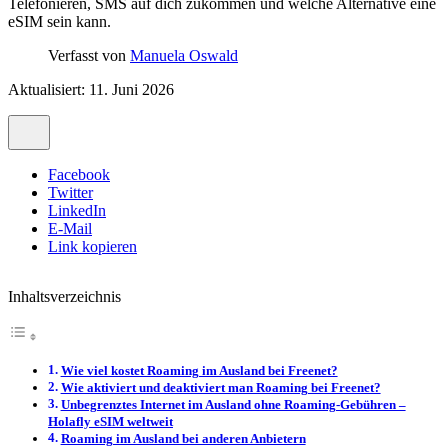
Telefonieren, SMS auf dich zukommen und welche Alternative eine
eSIM sein kann.
Verfasst von
Manuela Oswald
Aktualisiert: 11. Juni 2026
Facebook
Twitter
LinkedIn
E-Mail
Link kopieren
Inhaltsverzeichnis
Wie viel kostet Roaming im Ausland bei Freenet?
Wie aktiviert und deaktiviert man Roaming bei Freenet?
Unbegrenztes Internet im Ausland ohne Roaming-Gebühren –
Holafly eSIM weltweit
Roaming im Ausland bei anderen Anbietern