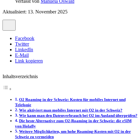
Verfasst von
Manuela Oswald
Aktualisiert: 13. November 2025
Facebook
Twitter
LinkedIn
E-Mail
Link kopieren
Inhaltsverzeichnis
O2 Roaming in der Schweiz: Kosten für mobiles Internet und
Telefonie
Wie aktiviert man mobiles Internet mit O2 in der Schweiz?
Wie kann man den Datenverbrauch bei O2 im Ausland überprüfen?
Die beste Alternative zum O2-Roaming in der Schweiz: die eSIM
von Holafly
Weitere Möglichkeiten, um hohe Roaming-Kosten mit O2 in der
Schweiz zu vermeiden