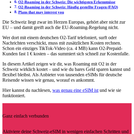
O2-Roaming in der Schweiz: Die wichtigsten Erkenntnisse
O2-Roaming in der Schweiz: Häufig gestellte Fragen (FAQ)
Plans that may interest you
Die Schweiz liegt zwar im Herzen Europas, gehört aber nicht zur
EU – und damit greift auch die EU-Roaming-Regelung nicht.
Wer dort mit einem deutschen O2-Tarif telefoniert, surft oder
Nachrichten verschickt, muss mit zusätzlichen Kosten rechnen.
Schon ein einziges TikTok-Video (ca. 4 MB) kann O2-Prepaid-
Kunden fast 1 € kosten – das summiert sich schnell zur Kostenfalle.
In diesem Artikel zeigen wir dir, was Roaming mit O2 in der
Schweiz wirklich kostet – und wie du bares Geld sparen kannst und
flexibel bleibst. Als Anbieter von tausenden eSIMs für deutsche
Reisende wissen wir genau, worauf es ankommt.
Hier kannst du nachlesen,
was genau eine eSIM ist
und wie sie
funktioniert.
Ganz einfach verbunden
Aktiviere deine Schweiz-eSIM in wenigen einfachen Schritten und