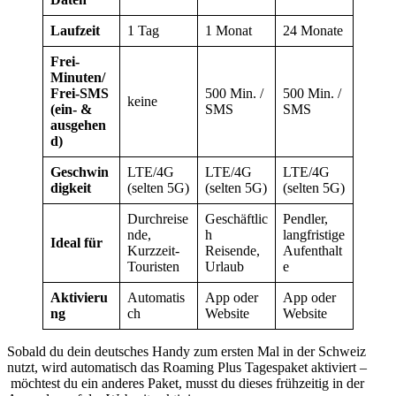
Laufzeit
1 Tag
1 Monat
24 Monate
Frei-
Minuten/
Frei-SMS
500 Min. /
500 Min. /
keine
(ein- &
SMS
SMS
ausgehen
d)
Geschwin
LTE/4G
LTE/4G
LTE/4G
digkeit
(selten 5G)
(selten 5G)
(selten 5G)
Durchreise
Geschäftlic
Pendler,
nde,
h
langfristige
Ideal für
Kurzzeit-
Reisende,
Aufenthalt
Touristen
Urlaub
e
Aktivieru
Automatis
App oder
App oder
ng
ch
Website
Website
Sobald du dein deutsches Handy zum ersten Mal in der Schweiz
nutzt, wird automatisch das Roaming Plus Tagespaket aktiviert –
möchtest du ein anderes Paket, musst du dieses frühzeitig in der