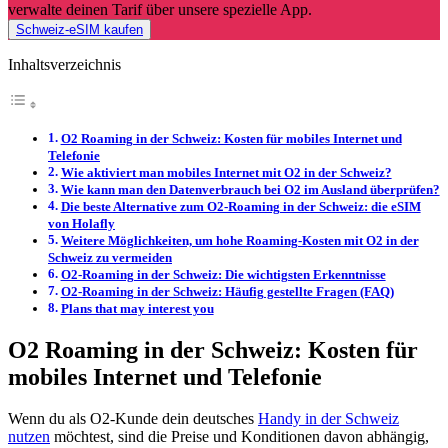
verwalte deinen Tarif über unsere spezielle App.
Schweiz-eSIM kaufen
Inhaltsverzeichnis
O2 Roaming in der Schweiz: Kosten für mobiles Internet und
Telefonie
Wie aktiviert man mobiles Internet mit O2 in der Schweiz?
Wie kann man den Datenverbrauch bei O2 im Ausland überprüfen?
Die beste Alternative zum O2-Roaming in der Schweiz: die eSIM
von Holafly
Weitere Möglichkeiten, um hohe Roaming-Kosten mit O2 in der
Schweiz zu vermeiden
O2-Roaming in der Schweiz: Die wichtigsten Erkenntnisse
O2-Roaming in der Schweiz: Häufig gestellte Fragen (FAQ)
Plans that may interest you
O2 Roaming in der Schweiz: Kosten für
mobiles Internet und Telefonie
Wenn du als O2-Kunde dein deutsches
Handy in der Schweiz
nutzen
möchtest, sind die Preise und Konditionen davon abhängig,