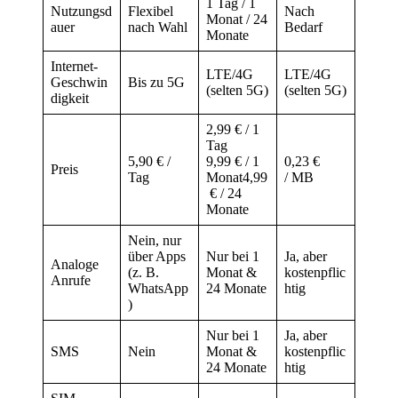
1 Tag / 1
Nutzungsd
Flexibel
Nach
Monat / 24
auer
nach Wahl
Bedarf
Monate
Internet-
LTE/4G
LTE/4G
Geschwin
Bis zu 5G
(selten 5G)
(selten 5G)
digkeit
2,99 € / 1
Tag
5,90 € /
9,99 € / 1
0,23 €
Preis
Tag
Monat4,99
/ MB
€ / 24
Monate
Nein, nur
über Apps
Nur bei 1
Ja, aber
Analoge
(z. B.
Monat &
kostenpflic
Anrufe
WhatsApp
24 Monate
htig
)
Nur bei 1
Ja, aber
SMS
Nein
Monat &
kostenpflic
24 Monate
htig