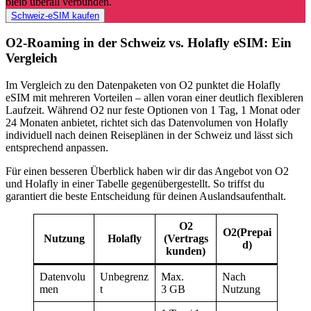
bleib überall verbunden.
Schweiz-eSIM kaufen
O2-Roaming in der Schweiz vs. Holafly eSIM: Ein
Vergleich
Im Vergleich zu den Datenpaketen von O2 punktet die Holafly
eSIM mit mehreren Vorteilen – allen voran einer deutlich flexibleren
Laufzeit. Während O2 nur feste Optionen von 1 Tag, 1 Monat oder
24 Monaten anbietet, richtet sich das Datenvolumen von Holafly
individuell nach deinen Reiseplänen in der Schweiz und lässt sich
entsprechend anpassen.
Für einen besseren Überblick haben wir dir das Angebot von O2
und Holafly in einer Tabelle gegenübergestellt. So triffst du
garantiert die beste Entscheidung für deinen Auslandsaufenthalt.
O2
O2
(Prepai
Nutzung
Holafly
(Vertrags
d)
kunden)
Datenvolu
Unbegrenz
Max.
Nach
men
t
3 GB
Nutzung