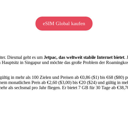
eSIM Global kaufen
iter. Diesmal geht es um
Jetpac, das weltweit stabile Internet bietet
.
 Hauptsitz in Singapur und möchte das große Problem der Roamingkost
ültig in mehr als 100 Zielen und Preisen ab €0,86 ($1) bis €68 ($80) 
em monatlichen Preis ab €2,60 ($3,00) bis €20 ($24) und gültig in meh
r als sechsmal pro Jahr fliegen. Er bietet 7 GB für 30 Tage ab €38,70