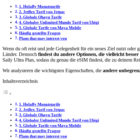
1. Holafly Monatstarife
2. Jetflex Tarif von Jetpac
3. Globale Ohayu Tarife
4. Globaler Unlimited Mundo Tarif von Ubigi
5. Globale Tarife von Maya Mobile
Häufig gestellte Fragen
Plans that may interest you
Wenn du oft reist und jede Gelegenheit für ein neues Ziel nutzt oder 
Länder. Dennoch
findest du andere Optionen, die vielleicht besse
Saily Ultra Plan, sodass du genau die eSIM findest, die zu deinem Reis
Wir analysieren die wichtigsten Eigenschaften, die
andere unbegrenzt
Inhaltsverzeichnis
1. Holafly Monatstarife
2. Jetflex Tarif von Jetpac
3. Globale Ohayu Tarife
4. Globaler Unlimited Mundo Tarif von Ubigi
5. Globale Tarife von Maya Mobile
Häufig gestellte Fragen
Plans that may interest you