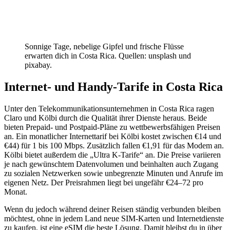
Sonnige Tage, nebelige Gipfel und frische Flüsse
erwarten dich in Costa Rica. Quellen: unsplash und
pixabay.
Internet- und Handy-Tarife in Costa Rica
Unter den Telekommunikationsunternehmen in Costa Rica ragen
Claro und Kölbi durch die Qualität ihrer Dienste heraus. Beide
bieten Prepaid- und Postpaid-Pläne zu wettbewerbsfähigen Preisen
an. Ein monatlicher Internettarif bei Kölbi kostet zwischen €14 und
€44) für 1 bis 100 Mbps. Zusätzlich fallen €1,91 für das Modem an.
Kölbi bietet außerdem die „Ultra K-Tarife“ an. Die Preise variieren
je nach gewünschtem Datenvolumen und beinhalten auch Zugang
zu sozialen Netzwerken sowie unbegrenzte Minuten und Anrufe im
eigenen Netz. Der Preisrahmen liegt bei ungefähr €24–72 pro
Monat.
Wenn du jedoch während deiner Reisen ständig verbunden bleiben
möchtest, ohne in jedem Land neue SIM-Karten und Internetdienste
zu kaufen, ist eine eSIM die beste Lösung. Damit bleibst du in über