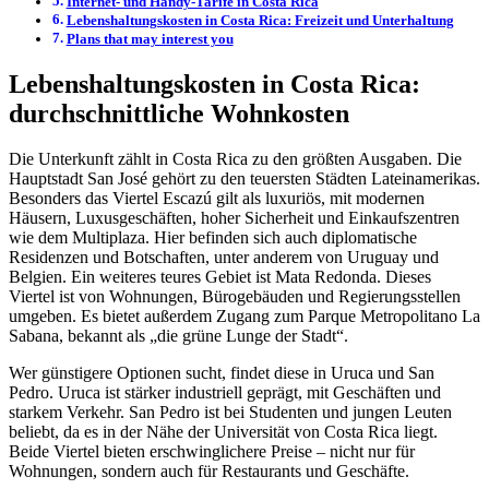
Internet- und Handy-Tarife in Costa Rica
Lebenshaltungskosten in Costa Rica: Freizeit und Unterhaltung
Plans that may interest you
Lebenshaltungskosten in Costa Rica:
durchschnittliche Wohnkosten
Die Unterkunft zählt in Costa Rica zu den größten Ausgaben. Die
Hauptstadt San José gehört zu den teuersten Städten Lateinamerikas.
Besonders das Viertel Escazú gilt als luxuriös, mit modernen
Häusern, Luxusgeschäften, hoher Sicherheit und Einkaufszentren
wie dem Multiplaza. Hier befinden sich auch diplomatische
Residenzen und Botschaften, unter anderem von Uruguay und
Belgien. Ein weiteres teures Gebiet ist Mata Redonda. Dieses
Viertel ist von Wohnungen, Bürogebäuden und Regierungsstellen
umgeben. Es bietet außerdem Zugang zum Parque Metropolitano La
Sabana, bekannt als „die grüne Lunge der Stadt“.
Wer günstigere Optionen sucht, findet diese in Uruca und San
Pedro. Uruca ist stärker industriell geprägt, mit Geschäften und
starkem Verkehr. San Pedro ist bei Studenten und jungen Leuten
beliebt, da es in der Nähe der Universität von Costa Rica liegt.
Beide Viertel bieten erschwinglichere Preise – nicht nur für
Wohnungen, sondern auch für Restaurants und Geschäfte.