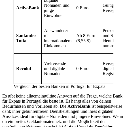
Digitale
Nomaden und
Gültiger
ActivoBank
0 Euro
junge
Reisepass
Einwohner
Auswanderer
Personalausw
Santander
mit
Ab 8 Euro
und Steuer-
Totta
internationalem
(8,55 $)
identifikation
Einkommen
nummer
Vielreisende
Reisepass un
Revolut
und digitale
0 Euro
digitale
Nomaden
Registrierung
Vergleich der besten Banken in Portugal für Expats
Es gibt keine allgemeingültige Antwort auf die Frage, welche Bank
für Expats in Portugal die beste ist. Es hängt alles von deinen
Bedürfnissen und Vorlieben ab. Die
ActivoBank
ist beispielsweise
dank ihrer gebührenfreien Dienstleistungen und ihres digitalen
Ansatzes ideal für digitale Nomaden und jüngere Einwohner. Wenn
du ein breites Geldautomatennetz und die Möglichkeit der
persönlichen Betreuung suchst, ist
Caixa Geral de Depósitos