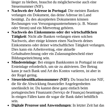
länger zu bleiben, brauchst du möglicherweise auch eine
Steuernummer (NIF).
Nachweis der Adresse in Portugal
: Die meisten Banken
verlangen ein Dokument, das deine Adresse im Land
bestätigt. Zu den akzeptierten Dokumenten können
Rechnungen von Versorgungsunternehmen (z. B. Wasser
oder Strom) und ein Mietvertrag gehören.
Nachweis des Einkommens oder der wirtschaftlichen
Tätigkeit
: Nicht alle Banken verlangen einen solchen
Nachweis, aber einige können einen Nachweis deines
Einkommens oder deiner wirtschaftlichen Tätigkeit verlangen.
Dies kann ein Arbeitsvertrag, eine aktuelle
Gehaltsabrechnung oder ein Zulassungsbescheid einer
Bildungseinrichtung sein.
Mindesteinlage
: Bei einigen Bankkonten in Portugal ist eine
Ersteinlage erforderlich, um sie zu aktivieren. Der Betrag
kann je nach Bank und Art des Kontos variieren, ist aber in
der Regel gering.
Steueridentifikationsnummer (NIF)
: Du brauchst eine NIF,
die für die Abwicklung finanzieller Angelegenheiten
unerlässlich ist. Du kannst diese ganz einfach beim
portugiesischen Finanzamt (Serviço de Finanças) beantragen.
In einigen Fällen kann dir sogar die Bank dabei behilflich
sein.
Digitale Prozesse und Anwendungen
: In letzter Zeit hat das