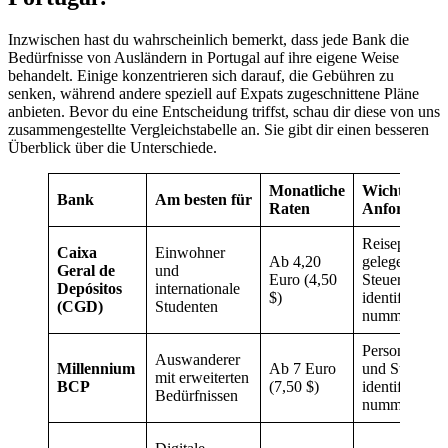
Inzwischen hast du wahrscheinlich bemerkt, dass jede Bank die
Bedürfnisse von Ausländern in Portugal auf ihre eigene Weise
behandelt. Einige konzentrieren sich darauf, die Gebühren zu
senken, während andere speziell auf Expats zugeschnittene Pläne
anbieten. Bevor du eine Entscheidung triffst, schau dir diese von uns
zusammengestellte Vergleichstabelle an. Sie gibt dir einen besseren
Überblick über die Unterschiede.
Monatliche
Wichtigste
Bank
Am besten für
Raten
Anforderun
Reisepass un
Caixa
Einwohner
Ab 4,20
gelegentlich
Geral de
und
Euro (4,50
Steuer-
Depósitos
internationale
$)
identifikation
(CGD)
Studenten
nummer
Personalausw
Auswanderer
Millennium
Ab 7 Euro
und Steuer-
mit erweiterten
BCP
(7,50 $)
identifikation
Bedürfnissen
nummer