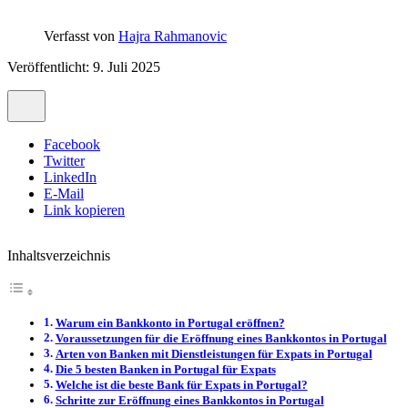
Verfasst von
Hajra Rahmanovic
Veröffentlicht: 9. Juli 2025
Facebook
Twitter
LinkedIn
E-Mail
Link kopieren
Inhaltsverzeichnis
Warum ein Bankkonto in Portugal eröffnen?
Voraussetzungen für die Eröffnung eines Bankkontos in Portugal
Arten von Banken mit Dienstleistungen für Expats in Portugal
Die 5 besten Banken in Portugal für Expats
Welche ist die beste Bank für Expats in Portugal?
Schritte zur Eröffnung eines Bankkontos in Portugal