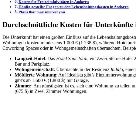
Kosten für Freizeitaktivitäten in Andorra
Häufig gestellte Fragen zu den Lebenshaltungskosten in Andorra
Plans that may interest you
Durchschnittliche Kosten für Unterkünfte
Die Unterkunft hat einen großen Einfluss auf die Lebenshaltungskost
Wohnungen kosten mindestens 1.000 € (1.238 $), während Hotelprei
Coworking Spaces oder in Wohngemeinschaften übernachten. Beispie
Langzeit-Hotel
: Das
Hotel Sant Jordi
, ein Zwei-Sterne-Hotel
Bar und Parkplatz.
Wohngemeinschaft
: Übernachte in der Residenz
Indalo
, eine
Möblierte Wohnung
: Auf Idealista gibt’s Einzimmerwohnun
gibt’s ab 1.600 € (1.800 $) mit Garage.
Zimmer
: Am günstigsten ist es, sich eine Wohnung zu teilen
(675 $) in Zwei-Zimmer-Wohnungen.