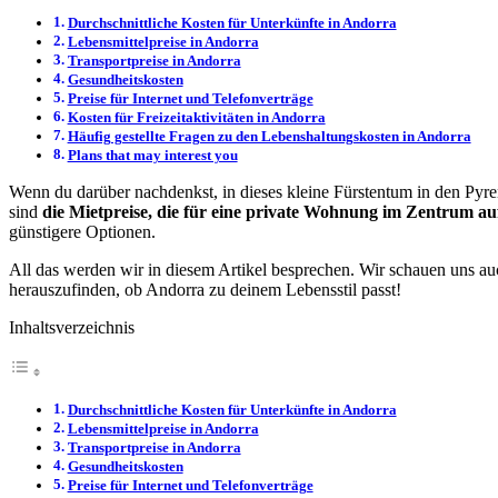
Durchschnittliche Kosten für Unterkünfte in Andorra
Lebensmittelpreise in Andorra
Transportpreise in Andorra
Gesundheitskosten
Preise für Internet und Telefonverträge
Kosten für Freizeitaktivitäten in Andorra
Häufig gestellte Fragen zu den Lebenshaltungskosten in Andorra
Plans that may interest you
Wenn du darüber nachdenkst, in dieses kleine Fürstentum in den Pyren
sind
die Mietpreise, die für eine private Wohnung im Zentrum auf
günstigere Optionen.
All das werden wir in diesem Artikel besprechen. Wir schauen uns a
herauszufinden, ob Andorra zu deinem Lebensstil passt!
Inhaltsverzeichnis
Durchschnittliche Kosten für Unterkünfte in Andorra
Lebensmittelpreise in Andorra
Transportpreise in Andorra
Gesundheitskosten
Preise für Internet und Telefonverträge