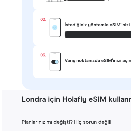
02.
İstediğiniz yöntemle
eSIM'inizi
03.
Varış noktanızda eSIM'inizi açı
Londra için Holafly eSIM kullan
Planlarınız mı değişti? Hiç sorun değil!