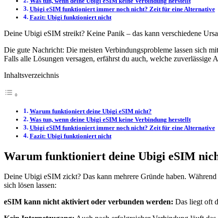
Was tun, wenn deine Ubigi eSIM keine Verbindung herstellt
Ubigi eSIM funktioniert immer noch nicht? Zeit für eine Alternative
Fazit: Ubigi funktioniert nicht
Deine Ubigi eSIM streikt? Keine Panik – das kann verschiedene Urs
Die gute Nachricht: Die meisten Verbindungsprobleme lassen sich mit
Falls alle Lösungen versagen, erfährst du auch, welche zuverlässige Al
Inhaltsverzeichnis
Warum funktioniert deine Ubigi eSIM nicht?
Was tun, wenn deine Ubigi eSIM keine Verbindung herstellt
Ubigi eSIM funktioniert immer noch nicht? Zeit für eine Alternative
Fazit: Ubigi funktioniert nicht
Warum funktioniert deine Ubigi eSIM nic
Deine Ubigi eSIM zickt? Das kann mehrere Gründe haben. Während du b
sich lösen lassen:
eSIM kann nicht aktiviert oder verbunden werden:
Das liegt oft 