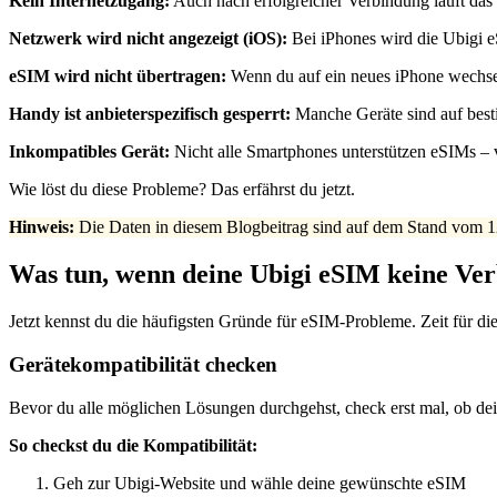
Kein Internetzugang:
Auch nach erfolgreicher Verbindung läuft das I
Netzwerk wird nicht angezeigt (iOS):
Bei iPhones wird die Ubigi eSI
eSIM wird nicht übertragen:
Wenn du auf ein neues iPhone wechsels
Handy ist anbieterspezifisch gesperrt:
Manche Geräte sind auf best
Inkompatibles Gerät:
Nicht alle Smartphones unterstützen eSIMs – v
Wie löst du diese Probleme? Das erfährst du jetzt.
Hinweis:
Die Daten in diesem Blogbeitrag sind auf dem Stand vom 12
Was tun, wenn deine Ubigi eSIM keine Ver
Jetzt kennst du die häufigsten Gründe für eSIM-Probleme. Zeit für di
Gerätekompatibilität checken
Bevor du alle möglichen Lösungen durchgehst, check erst mal, ob dein 
So checkst du die Kompatibilität:
Geh zur Ubigi-Website und wähle deine gewünschte eSIM