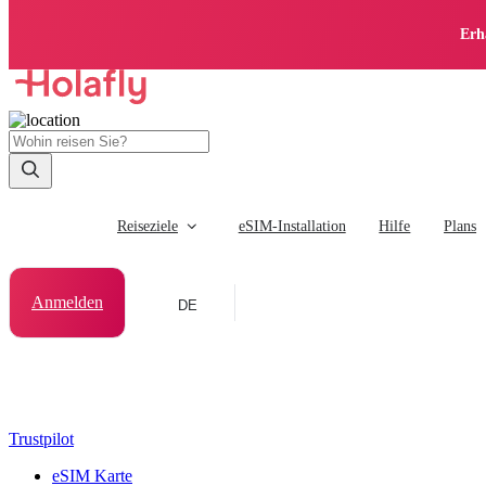
Erh
Reiseziele
eSIM-Installation
Hilfe
Plans
Anmelden
DE
Trustpilot
eSIM Karte