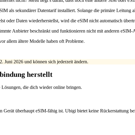
nternet nicht? Meist liegt’s daran, dass noch eine andere SIM oder eSIM 
M als sekundärer Datentarif installiert. Solange die primäre Leitung ak
t oder Daten wiederherstellst, wird die eSIM nicht automatisch übertr
immte Anbieter beschränkt und funktionieren nicht mit anderen eSIM-A
or allem ältere Modelle haben oft Probleme.
. Juni 2026 und können sich jederzeit ändern.
bindung herstellt
e Lösungen, die dich wieder online bringen.
Gerät überhaupt eSIM-fähig ist. Ubigi bietet keine Rückerstattung bei 