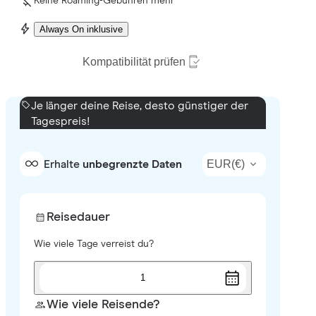
Keine Roaming-Gebühren mehr
Always On inklusive
Kompatibilität prüfen
Je länger deine Reise, desto günstiger der
Tagespreis!
EUR
(
€
)
Erhalte
unbegrenzte Daten
Reisedauer
Wie viele Tage verreist du?
1
Wie viele Reisende?