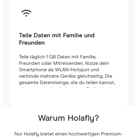
Teile Daten mit Familie und
Freunden
Teile täglich 1 GB Daten mit Familie,
Freunden oder Mitreisenden. Nutze dein
Smartphone als WLAN-Hotspot und
verbinde mehrere Geräte gleichzeitig. Die
gesamte Datenmenge, die du teilen kannst,
hängt von der Laufzeit deines Tarifs ab – bei
einem 7-Tage-Tarif stehen dir zum Beispiel
insgesamt 7 GB zur Verfügung.
Warum Holafly?
Nur Holafly bietet einen hochwertigen Premium-