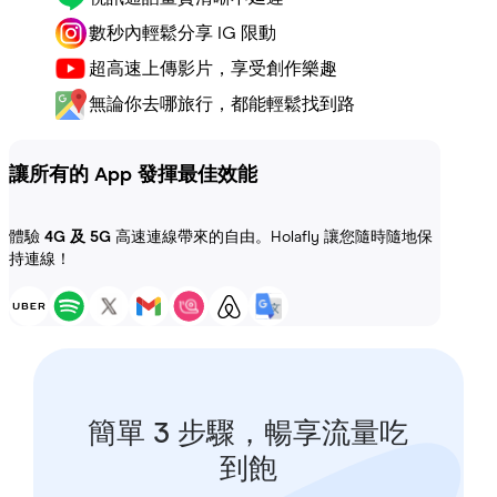
數秒內輕鬆分享 IG 限動
超高速上傳影片，享受創作樂趣
無論你去哪旅行，都能輕鬆找到路
讓所有的 App 發揮最佳效能
體驗
4G 及 5G
高速連線帶來的自由。Holafly 讓您隨時隨地保
持連線！
簡單 3 步驟，暢享流量吃
到飽