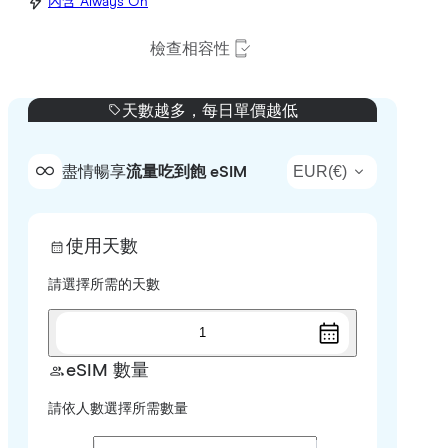
內含 Always On
檢查相容性
天數越多，每日單價越低
EUR
(
€
)
盡情暢享
流量吃到飽 eSIM
使用天數
請選擇所需的天數
1
eSIM 數量
請依人數選擇所需數量