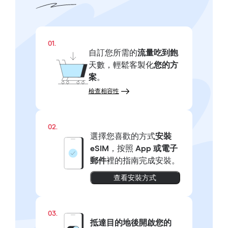
01.
自訂您所需的
流量吃到飽
天數，輕鬆客製化
您的方
案
。
檢查相容性
02.
選擇您喜歡的方式
安裝
eSIM
，按照
App 或電子
郵件
裡的指南完成安裝。
查看安裝方式
03.
抵達目的地後開啟您的