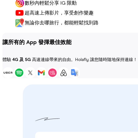
數秒內輕鬆分享 IG 限動
超高速上傳影片，享受創作樂趣
無論你去哪旅行，都能輕鬆找到路
讓所有的 App 發揮最佳效能
體驗
4G 及 5G
高速連線帶來的自由。Holafly 讓您隨時隨地保持連線！