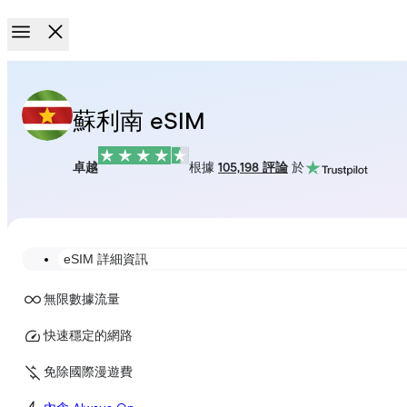
蘇利南 eSIM
卓越
根據
105,198 評論
於
eSIM 詳細資訊
無限數據流量
快速穩定的網路
免除國際漫遊費