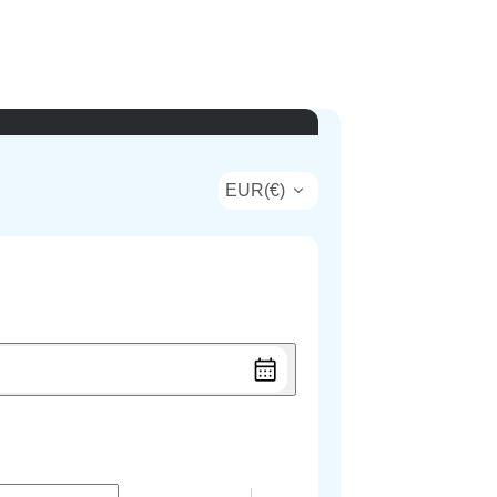
EUR
(
€
)