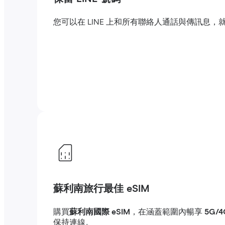
您可以在 LINE 上和所有聯絡人通話與傳訊
蘇利南旅行最佳 eSIM
購買
蘇利南國際 eSIM
，在涵蓋範圍內暢享
5G/
保持連線。