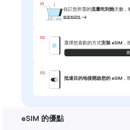
01.
自訂您所需的
流量吃到飽
天數，
檢查相容性
02.
選擇您喜歡的方式
安裝 eSIM
，
03.
抵達目的地後開啟您的 eSIM
，
eSIM 的優點