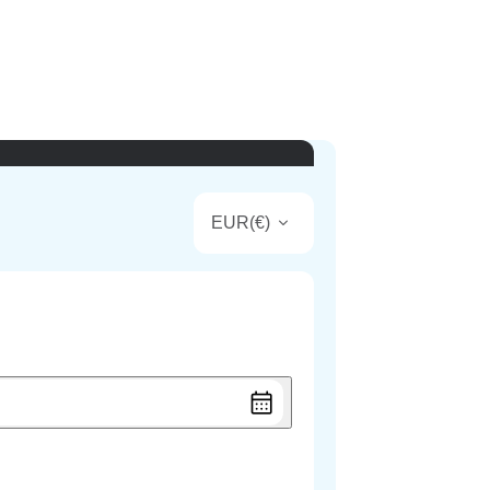
EUR
(
€
)