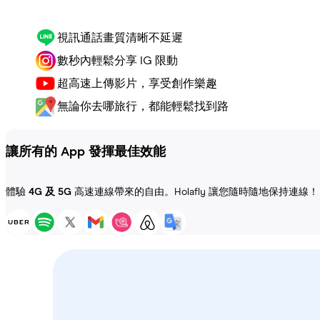
視訊通話畫質清晰不延遲
數秒內輕鬆分享 IG 限動
超高速上傳影片，享受創作樂趣
無論你去哪旅行，都能輕鬆找到路
讓所有的 App 發揮最佳效能
體驗
4G 及 5G
高速連線帶來的自由。Holafly 讓您隨時隨地保持連線！