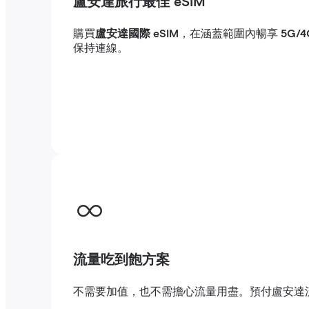
盧安達旅行最佳 eSIM
購買
盧安達國際 eSIM
，在涵蓋範圍內暢享
5G/
保持連線。
流量吃到飽方案
不需要加值，也不需擔心流量用盡。預付盧安達