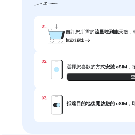
01.
自訂您所需的
流量吃到飽
天數，
檢查相容性
02.
選擇您喜歡的方式
安裝 eSIM
，
03.
抵達目的地後開啟您的 eSIM
，