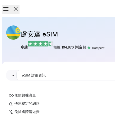
盧安達 eSIM
卓越
根據
104,870 評論
於
eSIM 詳細資訊
無限數據流量
快速穩定的網路
免除國際漫遊費