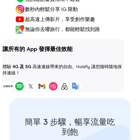
數秒內輕鬆分享 IG 限動
超高速上傳影片，享受創作樂趣
無論你去哪旅行，都能輕鬆找到路
讓所有的 App 發揮最佳效能
體驗
4G 及 5G
高速連線帶來的自由。Holafly 讓您隨時隨地保
持連線！
簡單 3 步驟，暢享流量吃
到飽