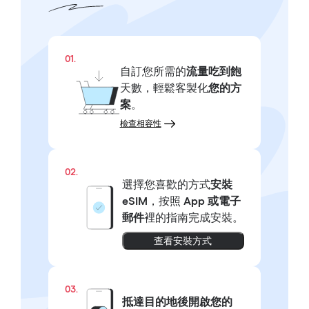
01.
自訂您所需的
流量吃到飽
天數，輕鬆客製化
您的方
案
。
檢查相容性
02.
選擇您喜歡的方式
安裝
eSIM
，按照
App 或電子
郵件
裡的指南完成安裝。
查看安裝方式
03.
抵達目的地後開啟您的