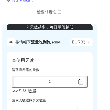
內含 Always On
檢查相容性
天數越多，每日單價越低
EUR
(
€
)
盡情暢享
流量吃到飽 eSIM
使用天數
請選擇所需的天數
1
eSIM 數量
請依人數選擇所需數量