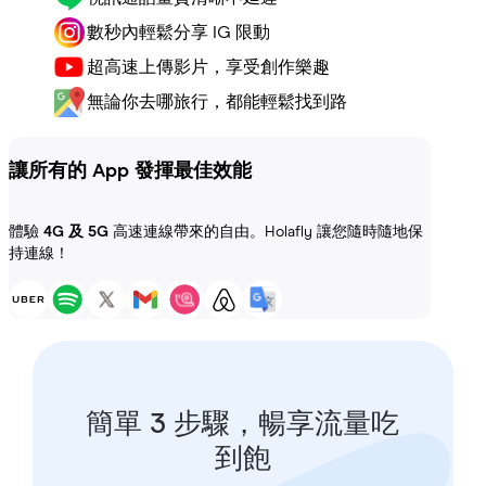
數秒內輕鬆分享 IG 限動
超高速上傳影片，享受創作樂趣
無論你去哪旅行，都能輕鬆找到路
讓所有的 App 發揮最佳效能
體驗
4G 及 5G
高速連線帶來的自由。Holafly 讓您隨時隨地保
持連線！
簡單 3 步驟，暢享流量吃
到飽