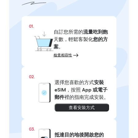
01.
自訂您所需的
流量吃到飽
天數，輕鬆客製化
您的方
案
。
檢查相容性
02.
選擇您喜歡的方式
安裝
eSIM
，按照
App 或電子
郵件
裡的指南完成安裝。
查看安裝方式
03.
抵達目的地後開啟您的