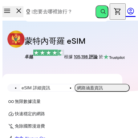
蒙特內哥羅 eSIM
卓越
根據
105,198 評論
於
eSIM 詳細資訊
網路涵蓋資訊
無限數據流量
快速穩定的網路
免除國際漫遊費