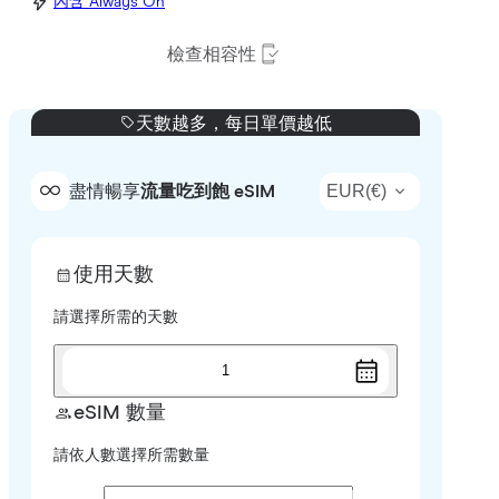
內含 Always On
檢查相容性
天數越多，每日單價越低
EUR
(
€
)
盡情暢享
流量吃到飽 eSIM
使用天數
請選擇所需的天數
1
eSIM 數量
請依人數選擇所需數量