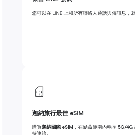
您可以在 LINE 上和所有聯絡人通話與傳訊
迦納旅行最佳 eSIM
購買
迦納國際 eSIM
，在涵蓋範圍內暢享
5G/4
持連線。