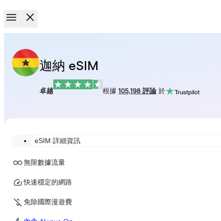
迦納 eSIM
卓越
根據
105,198 評論
於
eSIM 詳細資訊
無限數據流量
快速穩定的網路
免除國際漫遊費