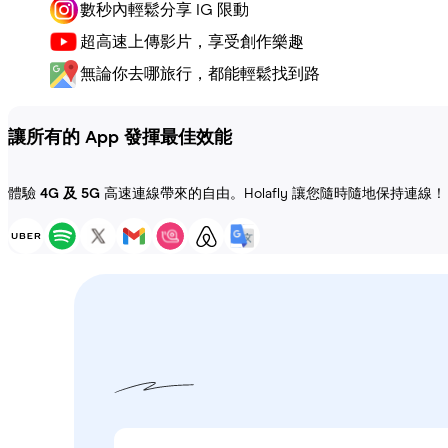
數秒內輕鬆分享 IG 限動
超高速上傳影片，享受創作樂趣
無論你去哪旅行，都能輕鬆找到路
讓所有的 App 發揮最佳效能
體驗
4G 及 5G
高速連線帶來的自由。Holafly 讓您隨時隨地保持連線！