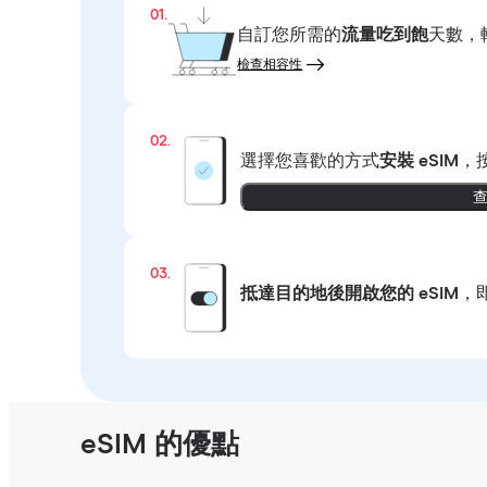
01.
自訂您所需的
流量吃到飽
天數，
檢查相容性
02.
選擇您喜歡的方式
安裝 eSIM
，
03.
抵達目的地後開啟您的 eSIM
，
eSIM 的優點