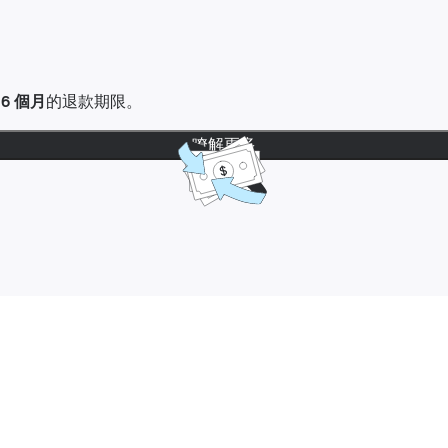
達
6 個月
的退款期限。
瞭解更多