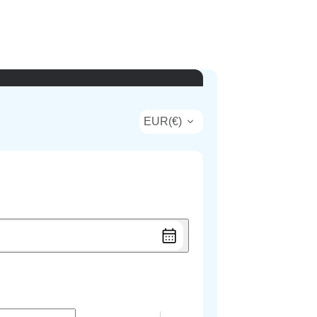
EUR
(
€
)