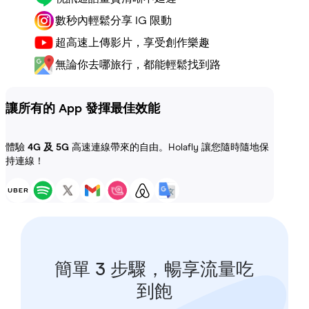
數秒內輕鬆分享 IG 限動
超高速上傳影片，享受創作樂趣
無論你去哪旅行，都能輕鬆找到路
讓所有的 App 發揮最佳效能
體驗
4G 及 5G
高速連線帶來的自由。Holafly 讓您隨時隨地保
持連線！
簡單 3 步驟，暢享流量吃
到飽