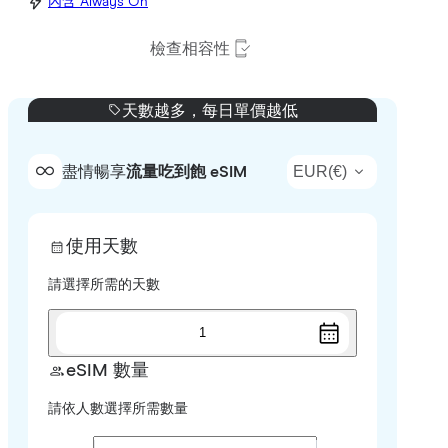
內含 Always On
檢查相容性
天數越多，每日單價越低
EUR
(
€
)
盡情暢享
流量吃到飽 eSIM
使用天數
請選擇所需的天數
1
eSIM 數量
請依人數選擇所需數量