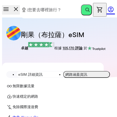
剛果（布拉薩）eSIM
卓越
根據
105,170 評論
於
eSIM 詳細資訊
網路涵蓋資訊
無限數據流量
快速穩定的網路
免除國際漫遊費