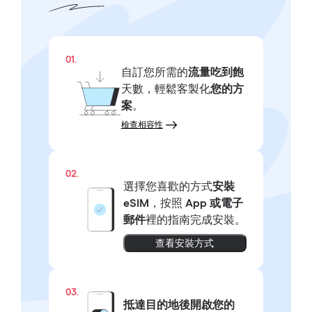
01.
自訂您所需的
流量吃到飽
天數，輕鬆客製化
您的方
案
。
檢查相容性
02.
選擇您喜歡的方式
安裝
eSIM
，按照
App 或電子
郵件
裡的指南完成安裝。
查看安裝方式
03.
抵達目的地後開啟您的