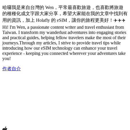
哈囉我是來自台灣的 Wen，平常最喜歡旅遊，也喜歡將旅遊
的種種化成文字跟大家分享，希望大家能在我的文章中找到有
用的資訊，加上 Holafly 的 eSIM，讓你的旅程更美好！✈️✈️✈️
Hi! I'm Wen, a passionate content writer and travel enthusiast from
Taiwan. I transform my wanderlust adventures into engaging stories
and practical guides, helping fellow travelers make the most of their
journeys.Through my articles, I strive to provide travel tips while
introducing how our eSIM technology can enhance your travel
experience - keeping you connected wherever your adventures take
you!
作者自介