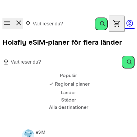
Nytt!
Ditt Holafly eSIM får nu 1 GB extra varje månad utan extra
kostnad när din plan löper ut.
Holafly eSIM-planer för flera länder
Populär
Regional planer
Länder
Städer
Alla destinationer
eSIM