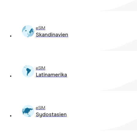
eSIM
Skandinavien
eSIM
Latinamerika
eSIM
Sydostasien