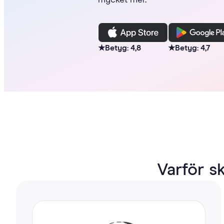
mycket mer.
★
Betyg: 4,8
★
Betyg: 4,7
Varför s