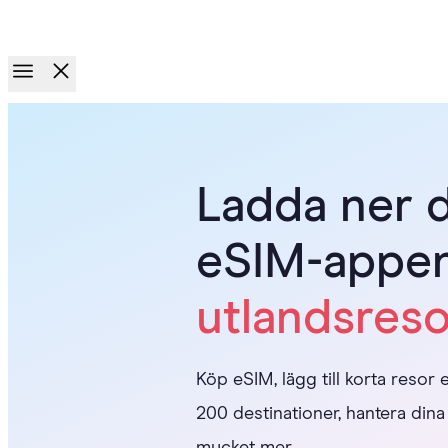
Nytt!
Ditt Holafly eSIM får nu 1 GB extra varje månad utan extra kost
Ladda ner 
eSIM-appen
utlandsres
Köp eSIM, lägg till korta resor
200 destinationer, hantera dina