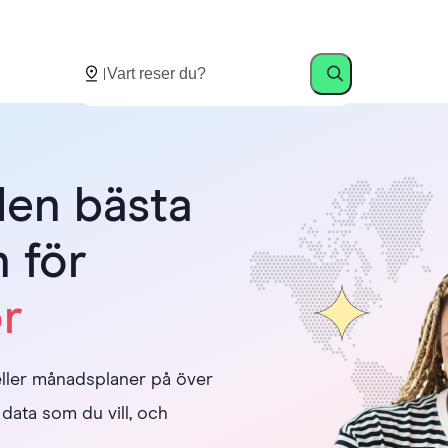
nad när din plan löper ut.
den bästa
 för
or
 eller månadsplaner på över
 data som du vill, och