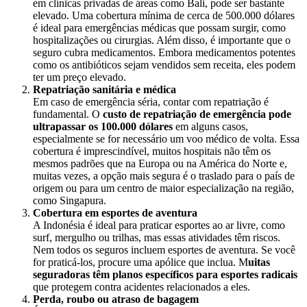
em clínicas privadas de áreas como Bali, pode ser bastante
elevado. Uma cobertura mínima de cerca de 500.000 dólares
é ideal para emergências médicas que possam surgir, como
hospitalizações ou cirurgias. Além disso, é importante que o
seguro cubra medicamentos. Embora medicamentos potentes
como os antibióticos sejam vendidos sem receita, eles podem
ter um preço elevado.
Repatriação sanitária e médica
Em caso de emergência séria, contar com repatriação é
fundamental. O
custo de repatriação de emergência pode
ultrapassar os 100.000 dólares
em alguns casos,
especialmente se for necessário um voo médico de volta. Essa
cobertura é imprescindível, muitos hospitais não têm os
mesmos padrões que na Europa ou na América do Norte e,
muitas vezes, a opção mais segura é o traslado para o país de
origem ou para um centro de maior especialização na região,
como Singapura.
Cobertura em esportes de aventura
A Indonésia é ideal para praticar esportes ao ar livre, como
surf, mergulho ou trilhas, mas essas atividades têm riscos.
Nem todos os seguros incluem esportes de aventura. Se você
for praticá-los, procure uma apólice que inclua. M
uitas
seguradoras têm planos específicos para esportes radicais
que protegem contra acidentes relacionados a eles.
Perda, roubo ou atraso de bagagem