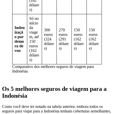
(162
dólare
s)
Só no
início
Inden
da
300
270
150
150
izaçã
viage
euros
euros
euros
euros
o por
m, até
(324
(291
(162
(162
demo
150
dólare
dólare
dólare
dólare
ra de
euros
s)
s)
s)
s)
voo
(162
dólare
s)
Comparativo dos melhores seguros de viagem para
Indonésia
Os 5 melhores seguros de viagem para a
Indonésia
Como você deve ter notado na tabela anterior, embora todos os
seguros para viajar para a Indonésia tenham coberturas semelhantes,