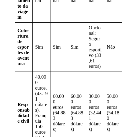
lamen
nal
nal
nal
nal
nal
to da
viage
m
Opcio
Cobe
nal:
rtura
Segur
de
o
espor
Sim
Sim
Sim
Não
esporti
tes de
vo (33
avent
,61
ura
euros)
40.00
0
euros,
(43.19
60.00
60.00
30.00
50.00
1
0
0
0
0
Resp
dólare
euros
euros
euros
euros
onsab
s).
(64.88
(64.88
(32.44
(54.18
ilidad
Franq
3
3
1
0
e civil
uia
dólare
dólare
dólare
dólare
150
s)
s)
s)
s)
euros