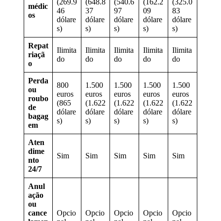
(269.9
(648.8
(540.6
(162.2
(325.0
médic
46
37
97
09
83
os
dólare
dólare
dólare
dólare
dólare
s)
s)
s)
s)
s)
Repat
Ilimita
Ilimita
Ilimita
Ilimita
Ilimita
riaçã
do
do
do
do
do
o
Perda
800
1.500
1.500
1.500
1.500
ou
euros
euros
euros
euros
euros
roubo
(865
(1.622
(1.622
(1.622
(1.622
de
dólare
dólare
dólare
dólare
dólare
bagag
s)
s)
s)
s)
s)
em
Aten
dime
Sim
Sim
Sim
Sim
Sim
nto
24/7
Anul
ação
ou
cance
Opcio
Opcio
Opcio
Opcio
Opcio