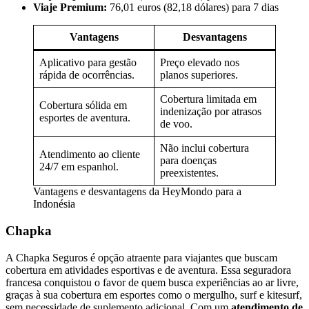
Viaje Premium:
76,01 euros (82,18 dólares) para 7 dias
Vantagens
Desvantagens
Aplicativo para gestão
Preço elevado nos
rápida de ocorrências.
planos superiores.
Cobertura limitada em
Cobertura sólida em
indenização por atrasos
esportes de aventura.
de voo.
Não inclui cobertura
Atendimento ao cliente
para doenças
24/7 em espanhol.
preexistentes.
Vantagens e desvantagens da HeyMondo para a
Indonésia
Chapka
A Chapka Seguros é opção atraente para viajantes que buscam
cobertura em atividades esportivas e de aventura. Essa seguradora
francesa conquistou o favor de quem busca experiências ao ar livre,
graças à sua cobertura em esportes como o mergulho, surf e kitesurf,
sem necessidade de suplemento adicional. Com um
atendimento de