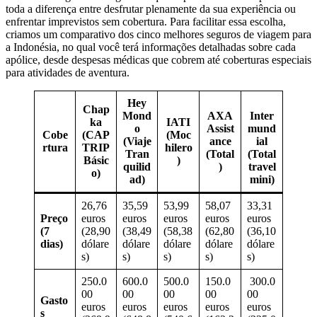
toda a diferença entre desfrutar plenamente da sua experiência ou
enfrentar imprevistos sem cobertura. Para facilitar essa escolha,
criamos um comparativo dos cinco melhores seguros de viagem para
a Indonésia, no qual você terá informações detalhadas sobre cada
apólice, desde despesas médicas que cobrem até coberturas especiais
para atividades de aventura.
Hey
Chap
Mond
AXA
Inter
ka
IATI
o
Assist
mund
Cobe
(CAP
(Moc
(Viaje
ance
ial
rtura
TRIP
hilero
Tran
(Total
(Total
Básic
)
quilid
)
travel
o)
ad)
mini)
26,76
35,59
53,99
58,07
33,31
Preço
euros
euros
euros
euros
euros
(7
(28,90
(38,49
(58,38
(62,80
(36,10
dias)
dólare
dólare
dólare
dólare
dólare
s)
s)
s)
s)
s)
250.0
600.0
500.0
150.0
300.0
00
00
00
00
00
Gasto
euros
euros
euros
euros
euros
s